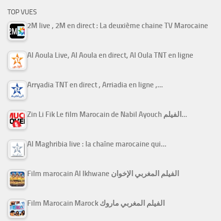
TOP VUES
2M live , 2M en direct : La deuxième chaine TV Marocaine
Al Aoula Live, Al Aoula en direct, Al Oula TNT en ligne
Arryadia TNT en direct , Arriadia en ligne ,…
Zin Li Fik Le film Marocain de Nabil Ayouch الفيلم…
Al Maghribia live : la chaîne marocaine qui…
Film marocain Al Ikhwane الفيلم المغربي الإخوان
Film Marocain Marock الفيلم المغربي ماروك