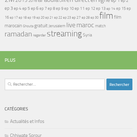
2015
ep 1
ep 2
2016
CAN
ep 3
ep 4
ep 5
ep 6
ep 7
ep 11
ep 8
ep 9
ep 10
ep 12
ep 13
ep 15
ep
ep 14
film
film
16
ep 17
ep 21
ep 27
ep 18
ep 19
ep 20
ep 22
ep 23
ep 28
ep 30
maroc
live
gratuit
marocain
Jerusalem
match
Ghouta
streaming
ramadan
Syria
regarder
PLUS
Rechercher :
CATÉGORIES
Actualités et Infos
Chhiwate Sorour