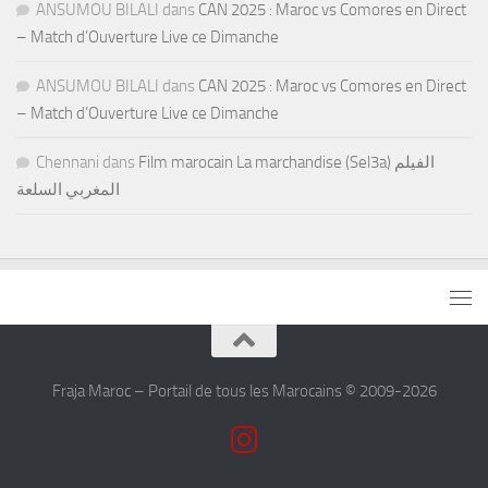
ANSUMOU BILALI
dans
CAN 2025 : Maroc vs Comores en Direct
– Match d’Ouverture Live ce Dimanche
ANSUMOU BILALI
dans
CAN 2025 : Maroc vs Comores en Direct
– Match d’Ouverture Live ce Dimanche
Chennani
dans
Film marocain La marchandise (Sel3a) الفيلم
المغربي السلعة
Fraja Maroc – Portail de tous les Marocains © 2009-2026