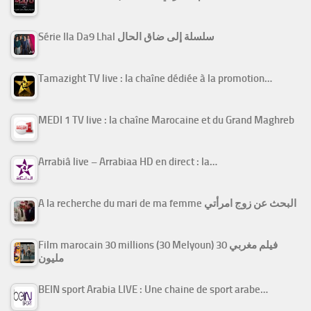
Série Ila Da9 Lhal سلسلة إلى ضاق الحال
Tamazight TV live : la chaîne dédiée à la promotion…
MEDI 1 TV live : la chaîne Marocaine et du Grand Maghreb
Arrabiâ live – Arrabiaa HD en direct : la…
A la recherche du mari de ma femme البحث عن زوج امرأتي
Film marocain 30 millions (30 Melyoun) فيلم مغربي 30
مليون
BEIN sport Arabia LIVE : Une chaine de sport arabe…