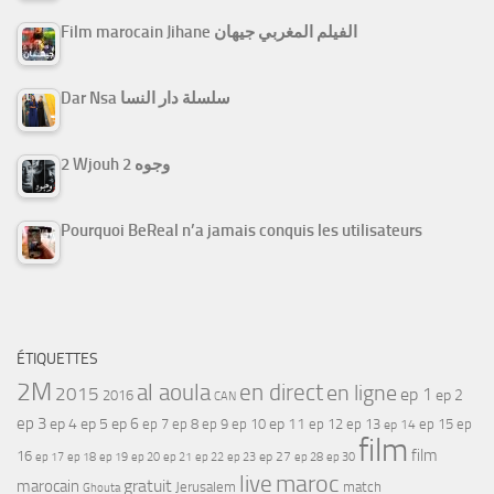
Film marocain Jihane الفيلم المغربي جيهان
Dar Nsa سلسلة دار النسا
2 Wjouh 2 وجوه
Pourquoi BeReal n’a jamais conquis les utilisateurs
ÉTIQUETTES
2M
al aoula
en direct
en ligne
2015
ep 1
ep 2
2016
CAN
ep 3
ep 4
ep 5
ep 6
ep 7
ep 11
ep 8
ep 9
ep 10
ep 12
ep 13
ep 15
ep
ep 14
film
film
16
ep 17
ep 21
ep 27
ep 18
ep 19
ep 20
ep 22
ep 23
ep 28
ep 30
maroc
live
gratuit
marocain
Jerusalem
match
Ghouta