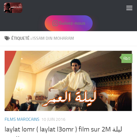
Skip to content
Suivez-nous
ÉTIQUETÉ :
ISSAM DIN MOHARAM
0
FILMS MAROCAINS
10 JUIN 2016
laylat lomr ( laylat l3omr ) film sur 2M ليلة