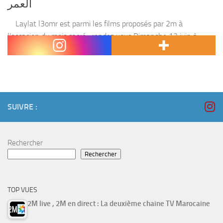
العمر
Laylat l3omr est parmi les films proposés par 2m à
l’occasion du mois sacré , rendez vous Dimanche 12 juin à
partir de 22:30 Gmt . L’histoire : Une famille riche célébrant...
SUIVRE :
Rechercher
Rechercher
TOP VUES
2M live , 2M en direct : La deuxième chaine TV Marocaine