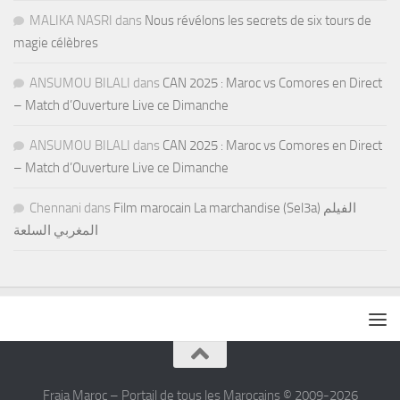
MALIKA NASRI
dans
Nous révélons les secrets de six tours de
magie célèbres
ANSUMOU BILALI
dans
CAN 2025 : Maroc vs Comores en Direct
– Match d’Ouverture Live ce Dimanche
ANSUMOU BILALI
dans
CAN 2025 : Maroc vs Comores en Direct
– Match d’Ouverture Live ce Dimanche
Chennani
dans
Film marocain La marchandise (Sel3a) الفيلم
المغربي السلعة
Fraja Maroc – Portail de tous les Marocains © 2009-2026