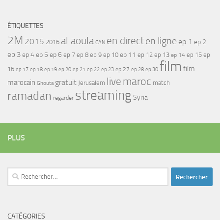
ÉTIQUETTES
2M
al aoula
en direct
en ligne
2015
ep 1
ep 2
2016
CAN
ep 3
ep 4
ep 5
ep 6
ep 7
ep 11
ep 8
ep 9
ep 10
ep 12
ep 13
ep 15
ep
ep 14
film
film
16
ep 17
ep 21
ep 27
ep 18
ep 19
ep 20
ep 22
ep 23
ep 28
ep 30
maroc
live
gratuit
marocain
Jerusalem
match
Ghouta
streaming
ramadan
Syria
regarder
PLUS
Rechercher :
CATÉGORIES