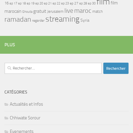
film
film
16
ep 17
ep 21
ep 27
ep 18
ep 19
ep 20
ep 22
ep 23
ep 28
ep 30
maroc
live
gratuit
marocain
Jerusalem
match
Ghouta
streaming
ramadan
Syria
regarder
PLUS
Rechercher :
CATÉGORIES
Actualités et Infos
Chhiwate Sorour
Evenements