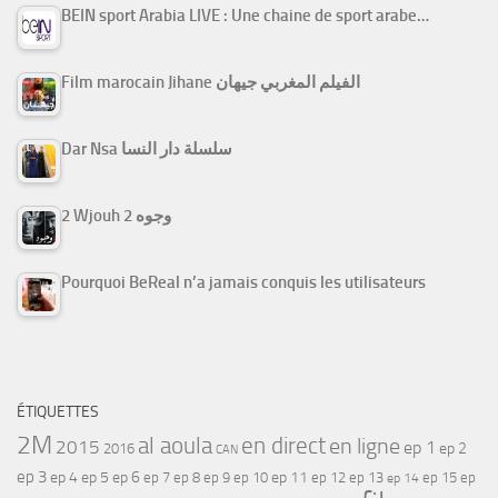
BEIN sport Arabia LIVE : Une chaine de sport arabe…
Film marocain Jihane الفيلم المغربي جيهان
Dar Nsa سلسلة دار النسا
2 Wjouh 2 وجوه
Pourquoi BeReal n’a jamais conquis les utilisateurs
ÉTIQUETTES
2M
al aoula
en direct
en ligne
2015
ep 1
ep 2
2016
CAN
ep 3
ep 4
ep 5
ep 6
ep 7
ep 11
ep 8
ep 9
ep 10
ep 12
ep 13
ep 15
ep
ep 14