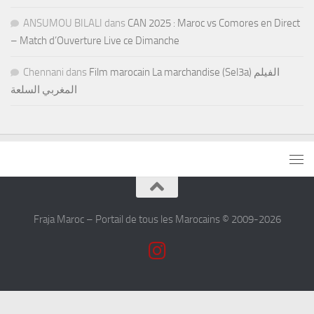
ANSUMOU BILALI
dans
CAN 2025 : Maroc vs Comores en Direct
– Match d’Ouverture Live ce Dimanche
Chennani
dans
Film marocain La marchandise (Sel3a) الفيلم
المغربي السلعة
Fraja Maroc – Portail de tous les Marocains © 2009-2026