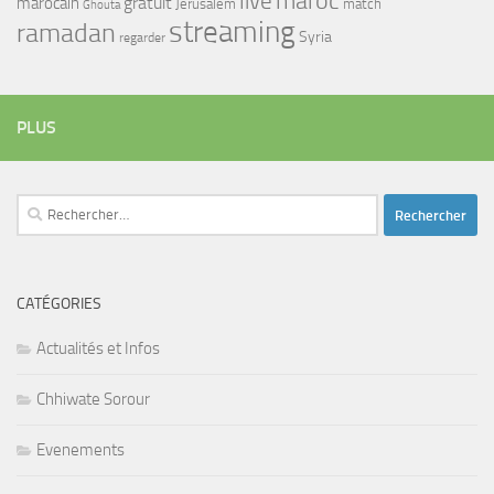
maroc
live
gratuit
marocain
Jerusalem
match
Ghouta
streaming
ramadan
Syria
regarder
PLUS
Rechercher :
CATÉGORIES
Actualités et Infos
Chhiwate Sorour
Evenements