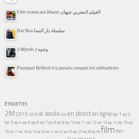
Film marocain Jihane الفيلم المغربي جيهان
Dar Nsa سلسلة دار النسا
2 Wjouh 2 وجوه
Pourquoi BeReal n’a jamais conquis les utilisateurs
ÉTIQUETTES
2M
al aoula
en direct
en ligne
2015
ep 1
ep 2
2016
CAN
ep 3
ep 4
ep 5
ep 6
ep 7
ep 11
ep 8
ep 9
ep 10
ep 12
ep 13
ep 15
ep
ep 14
film
film
16
ep 17
ep 21
ep 27
ep 18
ep 19
ep 20
ep 22
ep 23
ep 28
ep 30