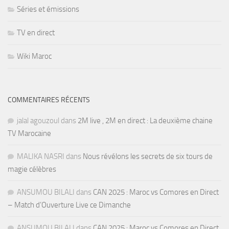
Séries et émissions
TV en direct
Wiki Maroc
COMMENTAIRES RÉCENTS
jalal agouzoul
dans
2M live , 2M en direct : La deuxième chaine
TV Marocaine
MALIKA NASRI
dans
Nous révélons les secrets de six tours de
magie célèbres
ANSUMOU BILALI
dans
CAN 2025 : Maroc vs Comores en Direct
– Match d’Ouverture Live ce Dimanche
ANSUMOU BILALI
dans
CAN 2025 : Maroc vs Comores en Direct