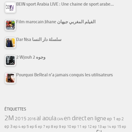
BEIN sport Arabia LIVE : Une chaine de sport arabe…
Film marocain Jihane الفيلم المغربي جيهان
Dar Nsa سلسلة دار النسا
2 Wjouh 2 وجوه
Pourquoi BeReal n’a jamais conquis les utilisateurs
ÉTIQUETTES
2M
al aoula
en direct
en ligne
2015
ep 1
ep 2
2016
CAN
ep 3
ep 4
ep 5
ep 6
ep 7
ep 11
ep 8
ep 9
ep 10
ep 12
ep 13
ep 15
ep
ep 14