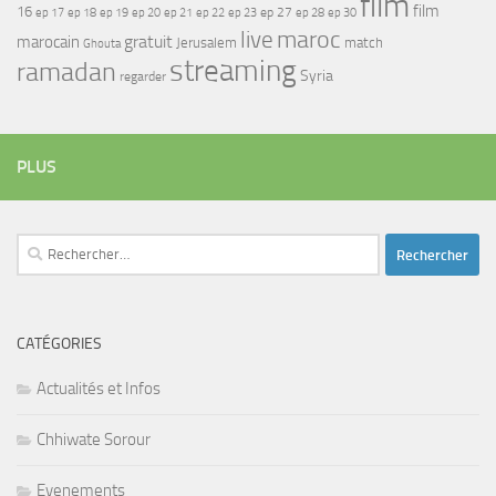
film
film
16
ep 17
ep 21
ep 27
ep 18
ep 19
ep 20
ep 22
ep 23
ep 28
ep 30
maroc
live
gratuit
marocain
Jerusalem
match
Ghouta
streaming
ramadan
Syria
regarder
PLUS
Rechercher :
CATÉGORIES
Actualités et Infos
Chhiwate Sorour
Evenements