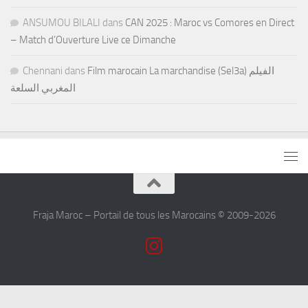
ANSUMOU BILALI
dans
CAN 2025 : Maroc vs Comores en Direct
– Match d’Ouverture Live ce Dimanche
Chennani
dans
Film marocain La marchandise (Sel3a) الفيلم
المغربي السلعة
Fraja Maroc – Portail de tous les Marocains © 2009-2026