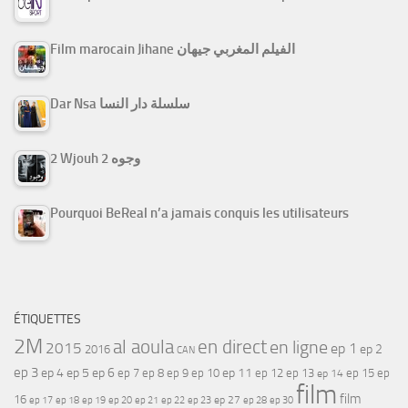
Film marocain Jihane الفيلم المغربي جيهان
Dar Nsa سلسلة دار النسا
2 Wjouh 2 وجوه
Pourquoi BeReal n’a jamais conquis les utilisateurs
ÉTIQUETTES
2M
al aoula
en direct
en ligne
2015
ep 1
ep 2
2016
CAN
ep 3
ep 4
ep 5
ep 6
ep 7
ep 11
ep 8
ep 9
ep 10
ep 12
ep 13
ep 15
ep
ep 14
film
film
16
ep 17
ep 21
ep 27
ep 18
ep 19
ep 20
ep 22
ep 23
ep 28
ep 30