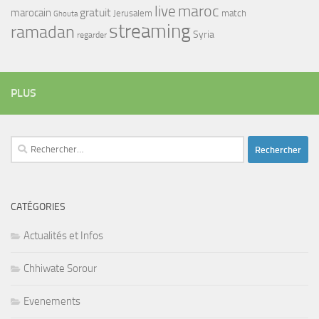
maroc
live
gratuit
marocain
Jerusalem
match
Ghouta
streaming
ramadan
Syria
regarder
PLUS
Rechercher :
CATÉGORIES
Actualités et Infos
Chhiwate Sorour
Evenements