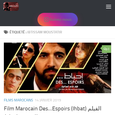
Skip to content
Suivez-nous
ÉTIQUETÉ :
IBTISSAM MOUSTATIR
0
FILMS MAROCAINS
14 JANVIER 2019
Film Marocain Des…Espoirs (Ihbat) الفيلم