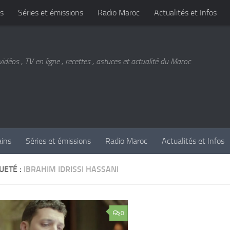
s
Séries et émissions
Radio Maroc
Actualités et Infos
vidéos , TV en ligne , recettes , astuces et actualité du Maroc
ains
Séries et émissions
Radio Maroc
Actualités et Infos
UETÉ :
IBRAHIM IDRISSI HASSANI
0