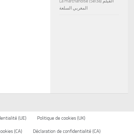
La marchandise (Sel3a) الفيلم
المغربي السلعة
entialité (UE)
Politique de cookies (UK)
cookies (CA)
Déclaration de confidentialité (CA)