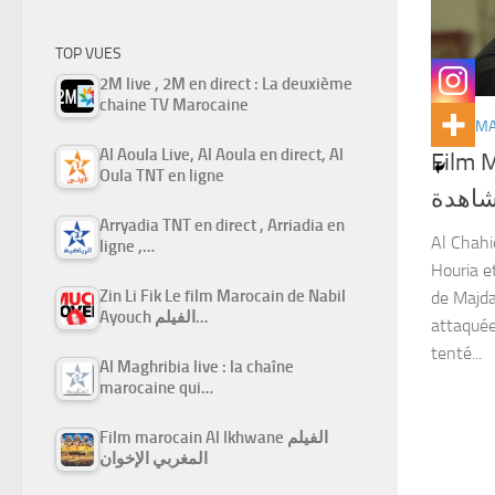
TOP VUES
2M live , 2M en direct : La deuxième
chaine TV Marocaine
FILMS M
Al Aoula Live, Al Aoula en direct, Al
Film Ma
Oula TNT en ligne
شاهدة
Arryadia TNT en direct , Arriadia en
Al Chahi
ligne ,…
Houria e
Zin Li Fik Le film Marocain de Nabil
de Majda
Ayouch الفيلم…
attaquée
tenté...
Al Maghribia live : la chaîne
marocaine qui…
Film marocain Al Ikhwane الفيلم
المغربي الإخوان