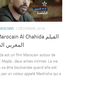
AROCAINS
1 DÉCEMBRE 2018
rocain Al Chahida الفيلم
المغربي ال
da est un film Marocain autour de
t Majda , deux amies intimes. La vie
 va être boulversée quand elle est
 par un voleur appelé Meshisha qui a