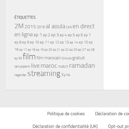
ÉTIQUETTES
2M
al aoula
en direct
2015
2016
CAN
en ligne
ep 1
ep 3
ep 2
ep 4
ep 5
ep 6
ep 7
ep 11
ep 8
ep 9
ep 10
ep 12
ep 13
ep 15
ep
ep 14
16
ep 17
ep 21
ep 27
ep 18
ep 19
ep 20
ep 22
ep 23
ep 28
film
gratuit
film marocain
ep 30
Ghouta
ramadan
maroc
live
Jerusalem
match
streaming
Syria
regarder
Politique de cookies
Déclaration de con
Déclaration de confidentialité (UK)
Opt-out pr