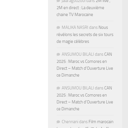
jalal agouzoul
dans
2M live ,
2M en direct : La deuxième
chaine TV Marocaine
MALIKA NASRI
dans
Nous
révélons les secrets de six tours
de magie célèbres
ANSUMOU BILALI
dans
CAN
2025 : Maroc vs Comores en
Direct – Match d’Ouverture Live
ce Dimanche
ANSUMOU BILALI
dans
CAN
2025 : Maroc vs Comores en
Direct – Match d’Ouverture Live
ce Dimanche
Chennani
dans
Film marocain