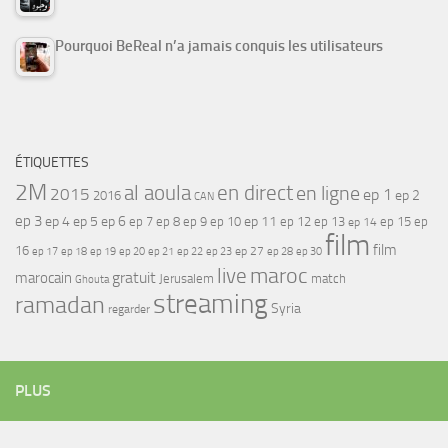
Pourquoi BeReal n’a jamais conquis les utilisateurs
ÉTIQUETTES
2M
al aoula
en direct
en ligne
2015
ep 1
ep 2
2016
CAN
ep 3
ep 4
ep 5
ep 6
ep 7
ep 11
ep 8
ep 9
ep 10
ep 12
ep 13
ep 15
ep
ep 14
film
film
16
ep 17
ep 21
ep 27
ep 18
ep 19
ep 20
ep 22
ep 23
ep 28
ep 30
maroc
live
gratuit
marocain
Jerusalem
match
Ghouta
streaming
ramadan
Syria
regarder
PLUS