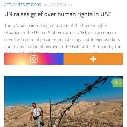
ACTUALITÉS ET INFOS
10 JANVIER 2018
UN raises grief over human rights in UAE
The UN has painted a grim picture of the human rights
situation in the United Arab Emirates (UAE), raising concern
over the torture of prisoners, injustice against foreign workers
and discrimination of women in the Gulf state. A report by the
Office of the UN High Commissioner for Human Rights
(OHCHR) has shed light on…
0