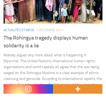
ACTUALITÉS ET INFOS
1 DÉCEMBRE 2017
The Rohingya tragedy displays human
solidarity is a lie
Nobody argues any more about what is happening in
Myanmar. The United Nations, international human rights
organisations and world capitals all agree that the war being
waged on the Rohingya Muslims is a clear example of ethnic
cleansing and genocide. According to international reports, the
number of people who have fled Myanmar military operations
in…