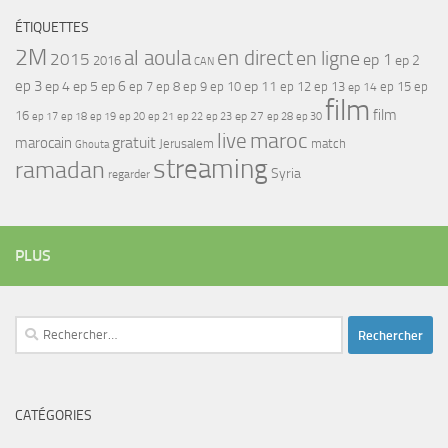
ÉTIQUETTES
2M
al aoula
en direct
en ligne
2015
ep 1
ep 2
2016
CAN
ep 3
ep 4
ep 5
ep 6
ep 7
ep 11
ep 8
ep 9
ep 10
ep 12
ep 13
ep 15
ep
ep 14
film
film
16
ep 17
ep 21
ep 27
ep 18
ep 19
ep 20
ep 22
ep 23
ep 28
ep 30
maroc
live
gratuit
marocain
Jerusalem
match
Ghouta
streaming
ramadan
Syria
regarder
PLUS
Rechercher :
CATÉGORIES