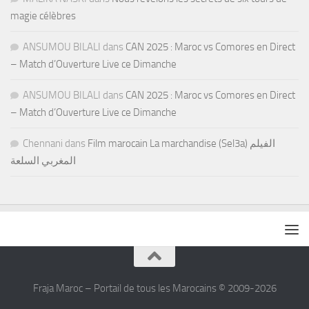
magie célèbres
ANSUMOU BILALI
dans
CAN 2025 : Maroc vs Comores en Direct
– Match d’Ouverture Live ce Dimanche
ANSUMOU BILALI
dans
CAN 2025 : Maroc vs Comores en Direct
– Match d’Ouverture Live ce Dimanche
Chennani
dans
Film marocain La marchandise (Sel3a) الفيلم
المغربي السلعة
Fraja Maroc – Portail de tous les Marocains © 2009-2026