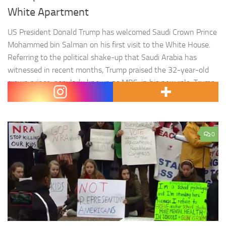
White Apartment
US President Donald Trump has welcomed Saudi Crown Prince
Mohammed bin Salman on his first visit to the White House.
Referring to the political shake-up that Saudi Arabia has
witnessed in recent months, Trump praised the 32-year-old
crown prince, popularly known as MBS, in his new role. Trump
and MBS discussed an agreement last year…
0