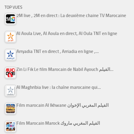
TOP VUES
2M live , 2M en direct : La deuxième chaine TV Marocaine
Al Aoula Live, Al Aoula en direct, Al Oula TNT en ligne
Arryadia TNT en direct , Arriadia en ligne ,…
Zin Li Fik Le film Marocain de Nabil Ayouch الفيلم…
Al Maghribia live : la chaîne marocaine qui…
Film marocain Al Ikhwane الفيلم المغربي الإخوان
Film Marocain Marock الفيلم المغربي ماروك