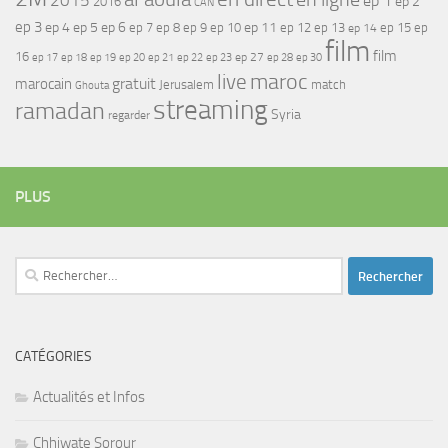
2015
ep 1
ep 2
2016
CAN
ep 3
ep 4
ep 5
ep 6
ep 7
ep 11
ep 8
ep 9
ep 10
ep 12
ep 13
ep 15
ep
ep 14
film
film
16
ep 17
ep 21
ep 27
ep 18
ep 19
ep 20
ep 22
ep 23
ep 28
ep 30
maroc
live
gratuit
marocain
Jerusalem
match
Ghouta
streaming
ramadan
Syria
regarder
PLUS
Rechercher :
CATÉGORIES
Actualités et Infos
Chhiwate Sorour