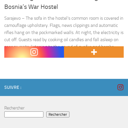
Bosnia’s War Hostel
Sarajevo – The sofa in the hostel’s common room is covered in
camouflage upholstery. Flags, news clippings and automatic
rifles hang on the pockmarked walls. At night, the electricity is
cut off. Guests read by cooking oil candles and fall asleep on
sponge mats, listening to the sound of gunfire and bombs
played over a sound…
SUIVRE :
Rechercher
Rechercher