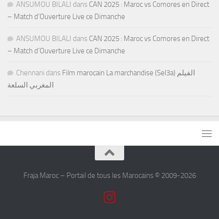
ANSUMOU BILALI
dans
CAN 2025 : Maroc vs Comores en Direct
– Match d’Ouverture Live ce Dimanche
ANSUMOU BILALI
dans
CAN 2025 : Maroc vs Comores en Direct
– Match d’Ouverture Live ce Dimanche
Chennani
dans
Film marocain La marchandise (Sel3a) الفيلم
المغربي السلعة
Fraja Maroc – Portail de tous les Marocains © 2009-2026