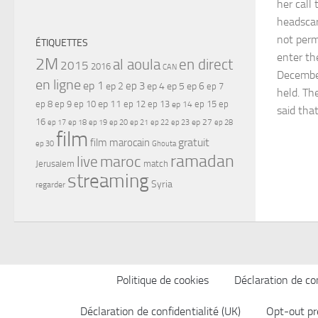
her call 
headscar
not perm
ÉTIQUETTES
enter th
2M
al aoula
en direct
2015
2016
CAN
December
en ligne
ep 1
ep 3
ep 2
ep 4
ep 5
ep 6
ep 7
held. Th
ep 11
ep 8
ep 9
ep 10
ep 12
ep 13
ep 15
ep
ep 14
said tha
16
ep 17
ep 21
ep 27
ep 18
ep 19
ep 20
ep 22
ep 23
ep 28
film
gratuit
film marocain
ep 30
Ghouta
ramadan
maroc
live
Jerusalem
match
streaming
Syria
regarder
Politique de cookies
Déclaration de con
Déclaration de confidentialité (UK)
Opt-out pr