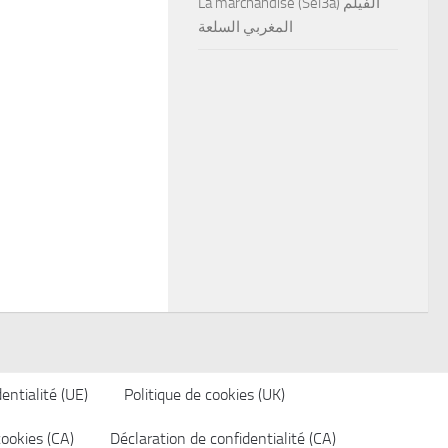
La marchandise (Sel3a) الفيلم
المغربي السلعة
entialité (UE)
Politique de cookies (UK)
cookies (CA)
Déclaration de confidentialité (CA)