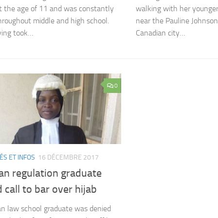
t the age of 11 and was constantly
walking with her younger
throughout middle and high school.
near the Pauline Johnson 
ying took…
Canadian city…
0
ÉS ET INFOS
16 DÉCEMBRE 2017
an regulation graduate
 call to bar over hijab
an law school graduate was denied