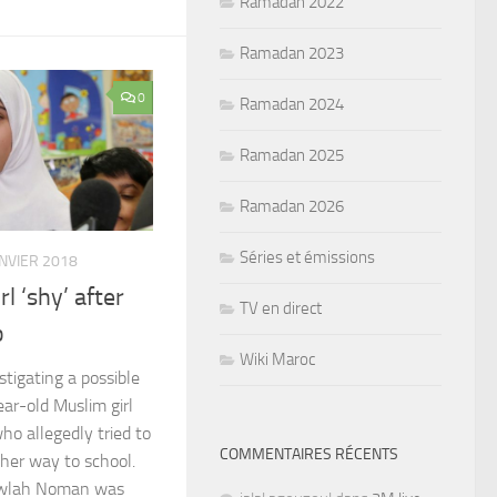
Ramadan 2022
Ramadan 2023
0
Ramadan 2024
Ramadan 2025
Ramadan 2026
Séries et émissions
ANVIER 2018
l ‘shy’ after
TV en direct
b
Wiki Maroc
stigating a possible
ar-old Muslim girl
o allegedly tried to
COMMENTAIRES RÉCENTS
n her way to school.
awlah Noman was