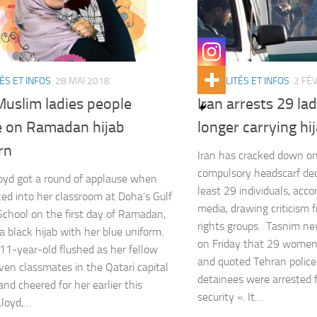
ÉS ET INFOS
28 MAI 2018
ACTUALITÉS ET INFOS
2 FÉ
uslim ladies people
Iran arrests 29 lad
e on Ramadan hijab
longer carrying hi
rn
Iran has cracked down on
compulsory headscarf decr
oyd got a round of applause when
least 29 individuals, acco
ed into her classroom at Doha’s Gulf
media, drawing criticism 
School on the first day of Ramadan,
rights groups. Tasnim n
a black hijab with her blue uniform.
on Friday that 29 women
11-year-old flushed as her fellow
and quoted Tehran police
ven classmates in the Qatari capital
detainees were arrested f
and cheered for her earlier this
security ». It…
Lloyd,…