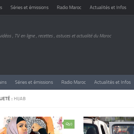
s
Séries et émissions
Radio Maroc
Actualités et Infos
vidéos , TV en ligne , recettes , astuces et actualité du Maroc
ains
Séries et émissions
Radio Maroc
Actualités et Infos
UETÉ :
HIJAB
0