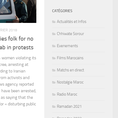
CATÉGORIES
Actualités et Infos
VRIER 2018
Chhiwate Sorour
ies folk for no
Evenements
jab in protests
 women violating its
Films Marocains
ee, arresting at
Matchs en direct
rding to Iranian
from activists and
Nostalgie Maroc
ews agency reported
 have been arrested,
Radio Maroc
 as saying that the
or « disturbing public
Ramadan 2021