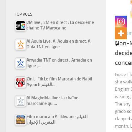
TOP VUES
2M live , 2M en direct : La deuxième
chaine TV Marocaine
ACTUALIT
Al Aoula Live, Al Aoula en direct, Al
Non-M
Oula TNT en ligne
decid
Arryadia TNT en direct , Arriadia en
conce
ligne ,…
Grace Ll
Zin Li Fik Le film Marocain de Nabil
she walk
Ayouch الفيلم…
English 
wearing 
Al Maghribia live : la chaîne
marocaine qui…
The shy 
grade se
Film marocain Al Ikhwane الفيلم
clapped 
المغربي الإخوان
month. 