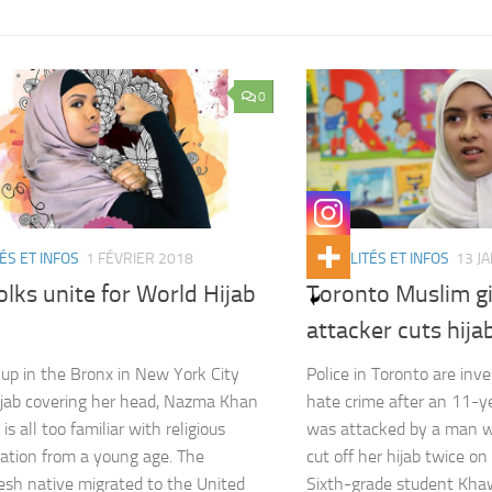
0
ÉS ET INFOS
1 FÉVRIER 2018
ACTUALITÉS ET INFOS
13 J
folks unite for World Hijab
Toronto Muslim gir
attacker cuts hija
up in the Bronx in New York City
Police in Toronto are inve
ijab covering her head, Nazma Khan
hate crime after an 11-ye
is all too familiar with religious
was attacked by a man wh
nation from a young age. The
cut off her hijab twice o
sh native migrated to the United
Sixth-grade student Kh