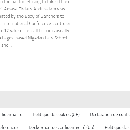
to the bar for refusing to take off her
f. Amasa Firdaus Abdulsalam was
itted by the Body of Benchers to
e International Conference Centre on
 12 where the call to bar is usually
e Lagos-based Nigerian Law School
t she…
fidentialité
Politique de cookies (UE)
Déclaration de confid
eferences
Déclaration de confidentialité (US)
Politique de 