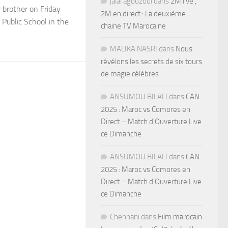
jalal agouzoul
dans
2M live ,
 brother on Friday
2M en direct : La deuxième
Public School in the
chaine TV Marocaine
MALIKA NASRI
dans
Nous
révélons les secrets de six tours
de magie célèbres
ANSUMOU BILALI
dans
CAN
2025 : Maroc vs Comores en
Direct – Match d’Ouverture Live
ce Dimanche
ANSUMOU BILALI
dans
CAN
2025 : Maroc vs Comores en
Direct – Match d’Ouverture Live
ce Dimanche
Chennani
dans
Film marocain