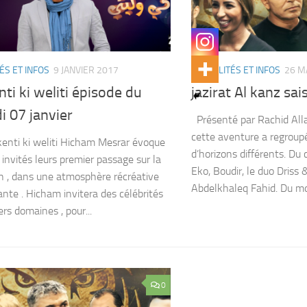
ÉS ET INFOS
9 JANVIER 2017
ACTUALITÉS ET INFOS
26 M
nti ki weliti épisode du
jazirat Al kanz sa
 07 janvier
Présenté par Rachid Alla
cette aventure a regroupé
kenti ki weliti Hicham Mesrar évoque
d’horizons différents. Du
 invités leurs premier passage sur la
Eko, Boudir, le duo Driss 
on , dans une atmosphère récréative
Abdelkhaleq Fahid. Du mo
nte . Hicham invitera des célébrités
rs domaines , pour...
0