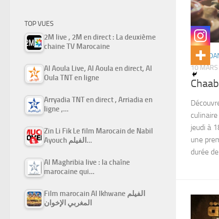
TOP VUES
2M live , 2M en direct : La deuxième
chaine TV Marocaine
RAMADAN
10 MARS
Al Aoula Live, Al Aoula en direct, Al
Oula TNT en ligne
Arryadia TNT en direct , Arriadia en
Découvre
ligne ,…
culinair
jeudi à 
Zin Li Fik Le film Marocain de Nabil
une prem
Ayouch الفيلم…
durée de
Al Maghribia live : la chaîne
marocaine qui…
Film marocain Al Ikhwane الفيلم
المغربي الإخوان