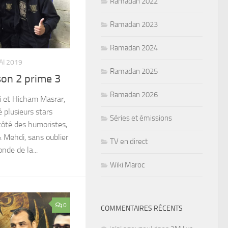
Ramadan 2022
Ramadan 2023
Ramadan 2024
AI 2019
Ramadan 2025
ison 2 prime 3
Ramadan 2026
i et Hicham Masrar,
 plusieurs stars
Séries et émissions
 côté des humoristes,
& Mehdi, sans oublier
TV en direct
de de la...
Wiki Maroc
0
COMMENTAIRES RÉCENTS