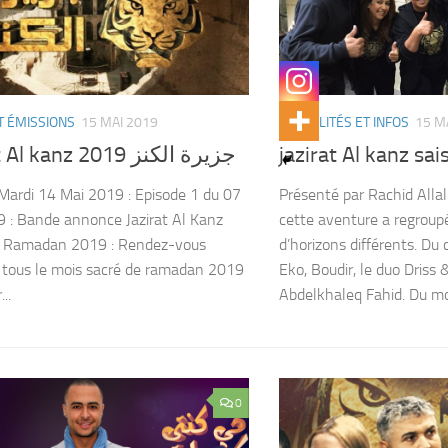
T ÉMISSIONS
15 MAI 2019
ACTUALITÉS ET INFOS
15 M
Jazirat Al kanz 2019 جزيرة الكنز
jazirat Al kanz sa
Mardi 14 Mai 2019 : Episode 1 du 07
Présenté par Rachid Allal
 : Bande annonce Jazirat Al Kanz
cette aventure a regroupé
5 Ramadan 2019 : Rendez-vous
d’horizons différents. Du
tous le mois sacré de ramadan 2019
Eko, Boudir, le duo Driss 
..
Abdelkhaleq Fahid. Du mon
0