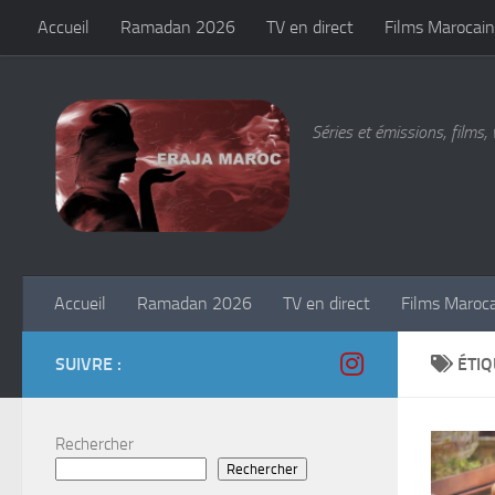
Accueil
Ramadan 2026
TV en direct
Films Marocain
Skip to content
Séries et émissions, films, 
Accueil
Ramadan 2026
TV en direct
Films Maroc
SUIVRE :
ÉTIQ
Rechercher
Rechercher