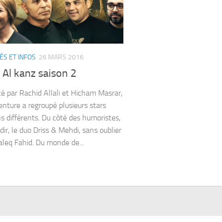
ÉS ET INFOS
26 MARS 2016
t Al kanz saison 2
 par Rachid Allali et Hicham Masrar,
enture a regroupé plusieurs stars
ns différents. Du côté des humoristes,
dir, le duo Driss & Mehdi, sans oublier
leq Fahid. Du monde de...