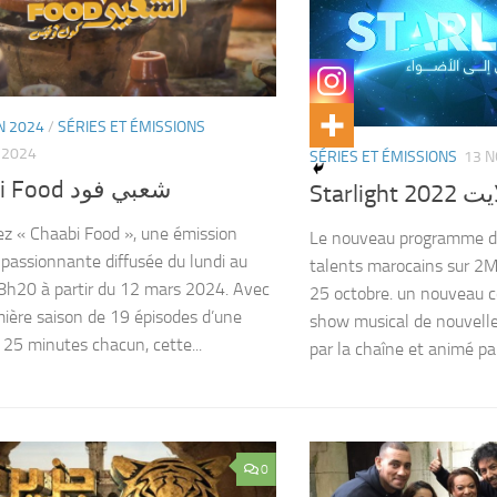
 2024
/
SÉRIES ET ÉMISSIONS
 2024
SÉRIES ET ÉMISSIONS
13 
Chaabi Food شعبي فود
Starligh
z « Chaabi Food », une émission
Le nouveau programme d
e passionnante diffusée du lundi au
talents marocains sur 2M 
18h20 à partir du 12 mars 2024. Avec
25 octobre. un nouveau c
ière saison de 19 épisodes d’une
show musical de nouvelle
 25 minutes chacun, cette...
par la chaîne et animé pa
0