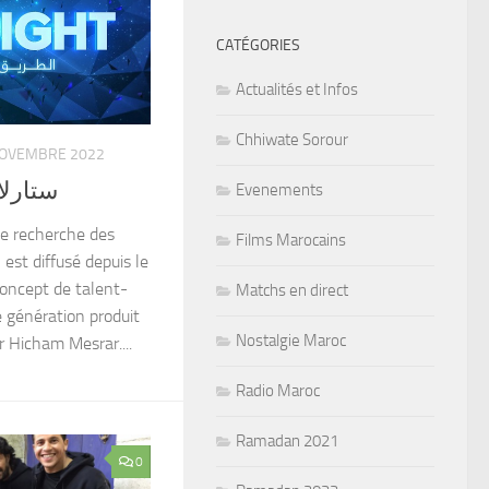
CATÉGORIES
Actualités et Infos
Chhiwate Sorour
NOVEMBRE 2022
t 2022 ستارلايت
Evenements
e recherche des
Films Marocains
est diffusé depuis le
oncept de talent-
Matchs en direct
 génération produit
Nostalgie Maroc
r Hicham Mesrar....
Radio Maroc
Ramadan 2021
0