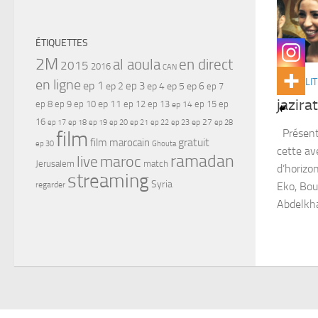
ÉTIQUETTES
2M
al aoula
en direct
2015
2016
CAN
ACTUALIT
en ligne
ep 1
ep 3
ep 2
ep 4
ep 5
ep 6
ep 7
jazira
ep 11
ep 8
ep 9
ep 10
ep 12
ep 13
ep 15
ep
ep 14
16
ep 17
ep 21
ep 27
ep 18
ep 19
ep 20
ep 22
ep 23
ep 28
Présenté
film
gratuit
film marocain
ep 30
Ghouta
cette av
ramadan
maroc
live
Jerusalem
match
d’horizo
streaming
Syria
regarder
Eko, Bou
Abdelkha