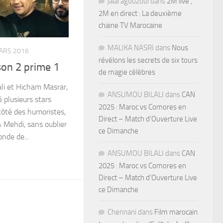
jalal agouzoul
dans
2M live ,
2M en direct : La deuxième
chaine TV Marocaine
MALIKA NASRI
dans
Nous
ARS 2016
révélons les secrets de six tours
ison 2 prime 1
de magie célèbres
li et Hicham Masrar,
ANSUMOU BILALI
dans
CAN
 plusieurs stars
2025 : Maroc vs Comores en
 côté des humoristes,
Direct – Match d’Ouverture Live
& Mehdi, sans oublier
ce Dimanche
nde de...
ANSUMOU BILALI
dans
CAN
2025 : Maroc vs Comores en
Direct – Match d’Ouverture Live
ce Dimanche
Chennani
dans
Film marocain