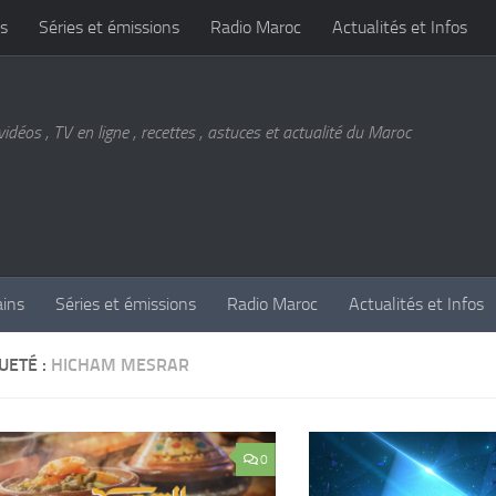
s
Séries et émissions
Radio Maroc
Actualités et Infos
vidéos , TV en ligne , recettes , astuces et actualité du Maroc
ains
Séries et émissions
Radio Maroc
Actualités et Infos
UETÉ :
HICHAM MESRAR
0