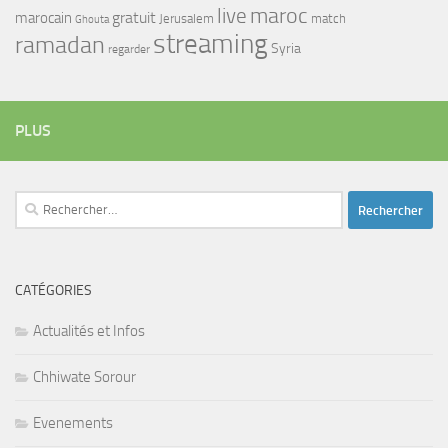
maroc
live
gratuit
marocain
Jerusalem
match
Ghouta
streaming
ramadan
Syria
regarder
PLUS
Rechercher :
CATÉGORIES
Actualités et Infos
Chhiwate Sorour
Evenements