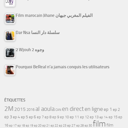
Film marocain Jihane الفيلم المغربي جيهان
Dar Nsa سلسلة دار النسا
2 Wjouh 2 وجوه
Pourquoi BeReal n’a jamais conquis les utilisateurs
ÉTIQUETTES
2M
al aoula
en direct
en ligne
2015
ep 1
ep 2
2016
CAN
ep 3
ep 4
ep 5
ep 6
ep 7
ep 11
ep 8
ep 9
ep 10
ep 12
ep 13
ep 15
ep
ep 14
film
film
16
ep 17
ep 21
ep 27
ep 18
ep 19
ep 20
ep 22
ep 23
ep 28
ep 30