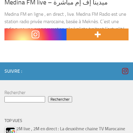
Medina FM live – ميدينا إف إم مباشرة
Medina FM en ligne , en direct , live. Medina FM Radio est une
station radio privée marocaine, basée à Meknès. C´est une
radio avec une programmation généraliste traitant l´actualité
Marocaine et la musique...
SUIVRE :
Rechercher
Rechercher
TOP VUES
2M live , 2M en direct : La deuxième chaine TV Marocaine