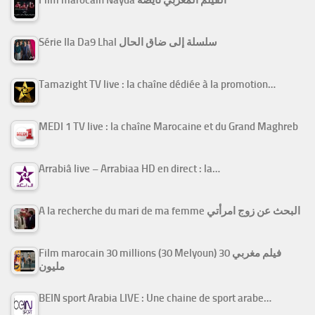
Série Ila Da9 Lhal سلسلة إلى ضاق الحال
Tamazight TV live : la chaîne dédiée à la promotion…
MEDI 1 TV live : la chaîne Marocaine et du Grand Maghreb
Arrabiâ live – Arrabiaa HD en direct : la…
A la recherche du mari de ma femme البحث عن زوج امرأتي
Film marocain 30 millions (30 Melyoun) فيلم مغربي 30
مليون
BEIN sport Arabia LIVE : Une chaine de sport arabe…