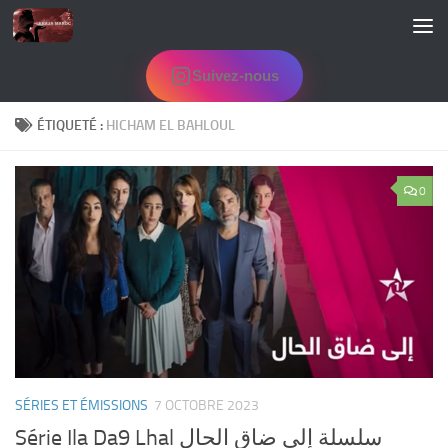
Skip to content
Suivez-nous
ÉTIQUETÉ :
HICHAM EL BAHLOUL
0
SÉRIES ET ÉMISSIONS
7 OCTOBRE 2023
Série Ila Da9 Lhal سلسلة إلى ضاق الحال