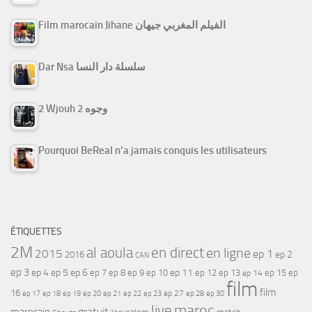
Film marocain Jihane الفيلم المغربي جيهان
Dar Nsa سلسلة دار النسا
2 Wjouh 2 وجوه
Pourquoi BeReal n’a jamais conquis les utilisateurs
ÉTIQUETTES
2M
al aoula
en direct
en ligne
2015
ep 1
ep 2
2016
CAN
ep 3
ep 4
ep 5
ep 6
ep 7
ep 11
ep 8
ep 9
ep 10
ep 12
ep 13
ep 15
ep
ep 14
film
film
16
ep 17
ep 21
ep 27
ep 18
ep 19
ep 20
ep 22
ep 23
ep 28
ep 30
maroc
live
gratuit
marocain