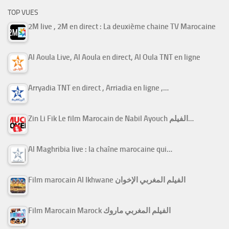
TOP VUES
2M live , 2M en direct : La deuxième chaine TV Marocaine
Al Aoula Live, Al Aoula en direct, Al Oula TNT en ligne
Arryadia TNT en direct , Arriadia en ligne ,…
Zin Li Fik Le film Marocain de Nabil Ayouch الفيلم…
Al Maghribia live : la chaîne marocaine qui…
Film marocain Al Ikhwane الفيلم المغربي الإخوان
Film Marocain Marock الفيلم المغربي ماروك