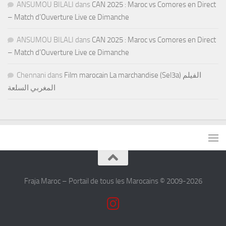
ANSUMOU BILALI
dans
CAN 2025 : Maroc vs Comores en Direct
– Match d’Ouverture Live ce Dimanche
ANSUMOU BILALI
dans
CAN 2025 : Maroc vs Comores en Direct
– Match d’Ouverture Live ce Dimanche
Chennani
dans
Film marocain La marchandise (Sel3a) الفيلم
المغربي السلعة
Fraja Maroc – Portail de tous les Marocains © 2009-2026