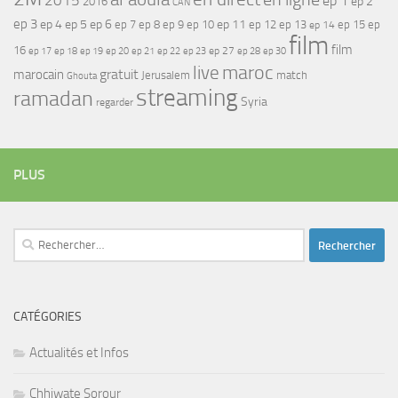
2015
ep 1
ep 2
2016
CAN
ep 3
ep 4
ep 5
ep 6
ep 7
ep 11
ep 8
ep 9
ep 10
ep 12
ep 13
ep 15
ep
ep 14
film
film
16
ep 17
ep 21
ep 27
ep 18
ep 19
ep 20
ep 22
ep 23
ep 28
ep 30
maroc
live
gratuit
marocain
Jerusalem
match
Ghouta
streaming
ramadan
Syria
regarder
PLUS
Rechercher :
CATÉGORIES
Actualités et Infos
Chhiwate Sorour