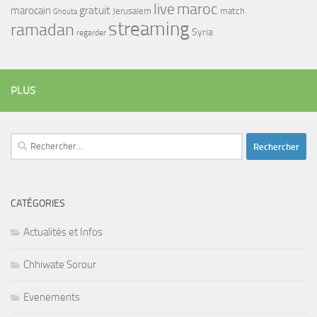
maroc
live
gratuit
marocain
Jerusalem
match
Ghouta
streaming
ramadan
Syria
regarder
PLUS
Rechercher :
CATÉGORIES
Actualités et Infos
Chhiwate Sorour
Evenements