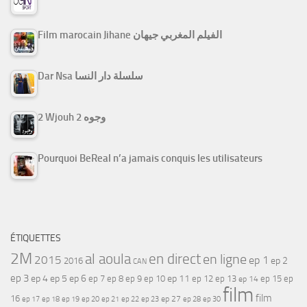
Film marocain Jihane الفيلم المغربي جيهان
Dar Nsa سلسلة دار النسا
2 Wjouh 2 وجوه
Pourquoi BeReal n’a jamais conquis les utilisateurs
ÉTIQUETTES
2M
al aoula
en direct
en ligne
2015
ep 1
ep 2
2016
CAN
ep 3
ep 4
ep 5
ep 6
ep 7
ep 11
ep 8
ep 9
ep 10
ep 12
ep 13
ep 15
ep
ep 14
film
film
16
ep 17
ep 21
ep 27
ep 18
ep 19
ep 20
ep 22
ep 23
ep 28
ep 30