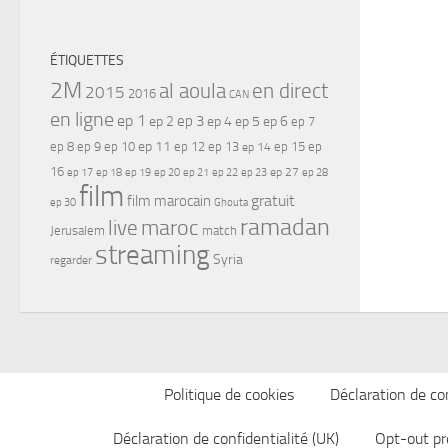
ÉTIQUETTES
2M
al aoula
en direct
2015
2016
CAN
en ligne
ep 1
ep 3
ep 2
ep 4
ep 5
ep 6
ep 7
ep 11
ep 8
ep 9
ep 10
ep 12
ep 13
ep 15
ep
ep 14
16
ep 17
ep 21
ep 27
ep 18
ep 19
ep 20
ep 22
ep 23
ep 28
film
gratuit
film marocain
ep 30
Ghouta
ramadan
maroc
live
Jerusalem
match
streaming
Syria
regarder
Politique de cookies
Déclaration de con
Déclaration de confidentialité (UK)
Opt-out pr