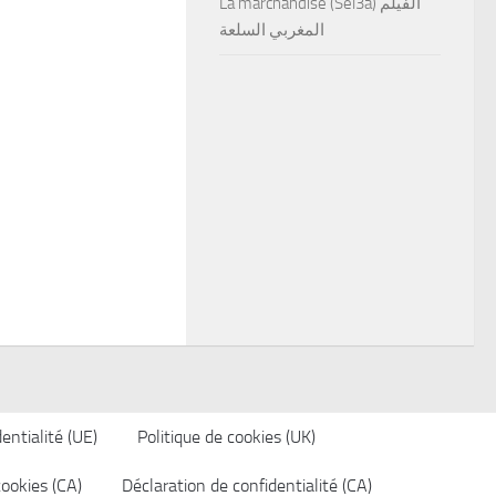
La marchandise (Sel3a) الفيلم
المغربي السلعة
entialité (UE)
Politique de cookies (UK)
cookies (CA)
Déclaration de confidentialité (CA)