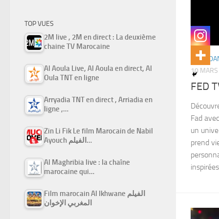
TOP VUES
2M live , 2M en direct : La deuxième
chaine TV Marocaine
RAMADAN
Al Aoula Live, Al Aoula en direct, Al
10 MARS
Oula TNT en ligne
Arryadia TNT en direct , Arriadia en
Découvre
ligne ,…
Fad avec
un unive
Zin Li Fik Le film Marocain de Nabil
Ayouch الفيلم…
prend vi
personna
Al Maghribia live : la chaîne
inspirées.
marocaine qui…
Film marocain Al Ikhwane الفيلم
المغربي الإخوان