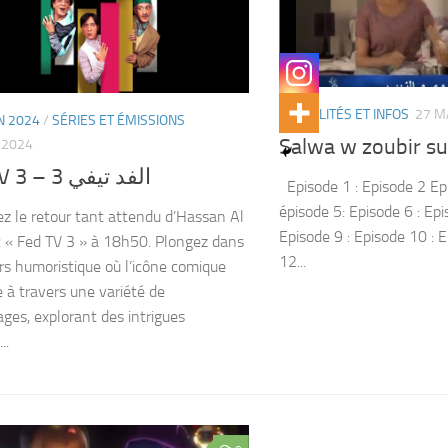
ACTUALITÉS ET INFOS
27 M
 2024
/
SÉRIES ET ÉMISSIONS
Salwa w zoubir s
 2024
FED TV 3 – الفد تيفي 3
Episode 1 : Episode 2 Epi
épisode 5: Episode 6 : Epi
z le retour tant attendu d’Hassan Al
Episode 9 : Episode 10 : 
 « Fed TV 3 » à 18h50. Plongez dans
12...
rs humoristique où l’icône comique
e à travers une variété de
ges, explorant des intrigues
..