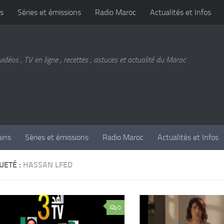
s
Séries et émissions
Radio Maroc
Actualités et Infos
vidéos , TV en ligne , recettes , astuces et actualité du Maroc
ains
Séries et émissions
Radio Maroc
Actualités et Infos
UETÉ :
HASSAN LFED
0