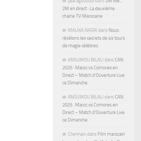
jalal agouzoul
dans
2M live ,
2M en direct : La deuxième
chaine TV Marocaine
MALIKA NASRI
dans
Nous
révélons les secrets de six tours
de magie célèbres
ANSUMOU BILALI
dans
CAN
2025 : Maroc vs Comores en
Direct – Match d’Ouverture Live
ce Dimanche
ANSUMOU BILALI
dans
CAN
2025 : Maroc vs Comores en
Direct – Match d’Ouverture Live
ce Dimanche
Chennani
dans
Film marocain