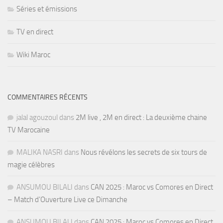
Séries et émissions
TV en direct
Wiki Maroc
COMMENTAIRES RÉCENTS
jalal agouzoul
dans
2M live , 2M en direct : La deuxième chaine
TV Marocaine
MALIKA NASRI
dans
Nous révélons les secrets de six tours de
magie célèbres
ANSUMOU BILALI
dans
CAN 2025 : Maroc vs Comores en Direct
– Match d’Ouverture Live ce Dimanche
ANSUMOU BILALI
dans
CAN 2025 : Maroc vs Comores en Direct