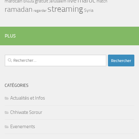
maroc
live
gratuit
marocain
Jerusalem
match
Ghouta
streaming
ramadan
Syria
regarder
PLUS
Rechercher :
CATÉGORIES
Actualités et Infos
Chhiwate Sorour
Evenements