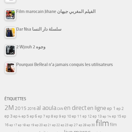
Film marocain Jihane الفيلم المغربي جيهان
Dar Nsa سلسلة دار النسا
2 Wjouh 2 وجوه
Pourquoi BeReal n’a jamais conquis les utilisateurs
ÉTIQUETTES
2M
al aoula
en direct
en ligne
2015
ep 1
ep 2
2016
CAN
ep 3
ep 4
ep 5
ep 6
ep 7
ep 11
ep 8
ep 9
ep 10
ep 12
ep 13
ep 15
ep
ep 14
film
film
16
ep 17
ep 21
ep 27
ep 18
ep 19
ep 20
ep 22
ep 23
ep 28
ep 30