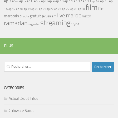
ep 3
ep 4
ep 5
ep 6
ep 7
ep 11
ep 8
ep 9
ep 10
ep 12
ep 13
ep 15
ep
ep 14
film
film
16
ep 17
ep 21
ep 27
ep 18
ep 19
ep 20
ep 22
ep 23
ep 28
ep 30
maroc
live
gratuit
marocain
Jerusalem
match
Ghouta
streaming
ramadan
Syria
regarder
PLUS
Rechercher :
CATÉGORIES
Actualités et Infos
Chhiwate Sorour