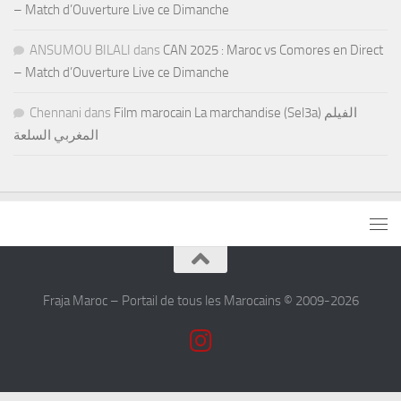
– Match d’Ouverture Live ce Dimanche
ANSUMOU BILALI
dans
CAN 2025 : Maroc vs Comores en Direct
– Match d’Ouverture Live ce Dimanche
Chennani
dans
Film marocain La marchandise (Sel3a) الفيلم
المغربي السلعة
Fraja Maroc – Portail de tous les Marocains © 2009-2026