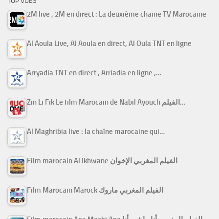
TOP VUES
2M live , 2M en direct : La deuxième chaine TV Marocaine
Al Aoula Live, Al Aoula en direct, Al Oula TNT en ligne
Arryadia TNT en direct , Arriadia en ligne ,…
Zin Li Fik Le film Marocain de Nabil Ayouch الفيلم…
Al Maghribia live : la chaîne marocaine qui…
Film marocain Al Ikhwane الفيلم المغربي الإخوان
Film Marocain Marock الفيلم المغربي ماروك