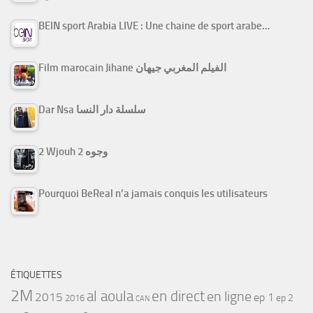
BEIN sport Arabia LIVE : Une chaine de sport arabe…
Film marocain Jihane الفيلم المغربي جيهان
Dar Nsa سلسلة دار النسا
2 Wjouh 2 وجوه
Pourquoi BeReal n’a jamais conquis les utilisateurs
ÉTIQUETTES
2M
al aoula
en direct
en ligne
2015
ep 1
ep 2
2016
CAN