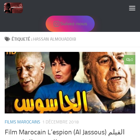
Skip to content
Suivez-nous
ÉTIQUETÉ :
HASSAN ALMOUADDIB
0
FILMS MAROCAINS
1 DÉCEMBRE 2018
Film Marocain L’espion (Al Jassous) الفيلم