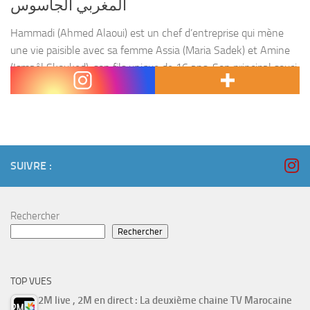
المغربي الجاسوس
Hammadi (Ahmed Alaoui) est un chef d’entreprise qui mène
une vie paisible avec sa femme Assia (Maria Sadek) et Amine
(Ismaêl Skouked), son fils unique de 16 ans. Son principal souci
est son embonpoint....
SUIVRE :
Rechercher
Rechercher
TOP VUES
2M live , 2M en direct : La deuxième chaine TV Marocaine