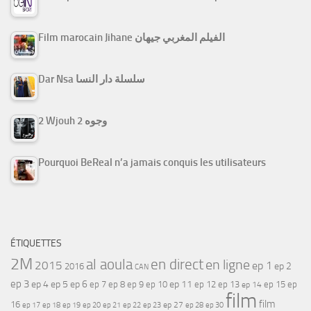
Film marocain Jihane الفيلم المغربي جيهان
Dar Nsa سلسلة دار النسا
2 Wjouh 2 وجوه
Pourquoi BeReal n’a jamais conquis les utilisateurs
ÉTIQUETTES
2M
al aoula
en direct
en ligne
2015
ep 1
ep 2
2016
CAN
ep 3
ep 4
ep 5
ep 6
ep 7
ep 11
ep 8
ep 9
ep 10
ep 12
ep 13
ep 15
ep
ep 14
film
film
16
ep 17
ep 21
ep 27
ep 18
ep 19
ep 20
ep 22
ep 23
ep 28
ep 30