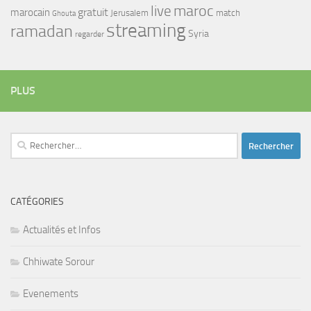
maroc
live
gratuit
marocain
Jerusalem
match
Ghouta
streaming
ramadan
Syria
regarder
PLUS
Rechercher :
CATÉGORIES
Actualités et Infos
Chhiwate Sorour
Evenements