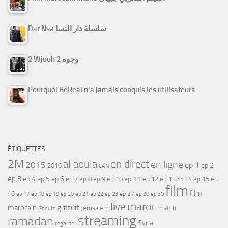
Dar Nsa سلسلة دار النسا
2 Wjouh 2 وجوه
Pourquoi BeReal n’a jamais conquis les utilisateurs
ÉTIQUETTES
2M
al aoula
en direct
en ligne
2015
ep 1
ep 2
2016
CAN
ep 3
ep 4
ep 5
ep 6
ep 7
ep 11
ep 8
ep 9
ep 10
ep 12
ep 13
ep 15
ep
ep 14
film
film
16
ep 17
ep 21
ep 27
ep 18
ep 19
ep 20
ep 22
ep 23
ep 28
ep 30
maroc
live
gratuit
marocain
Jerusalem
match
Ghouta
streaming
ramadan
Syria
regarder