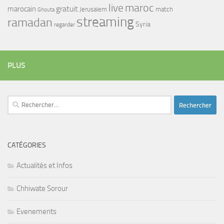
maroc
live
gratuit
marocain
Jerusalem
match
Ghouta
streaming
ramadan
Syria
regarder
PLUS
Rechercher :
CATÉGORIES
Actualités et Infos
Chhiwate Sorour
Evenements