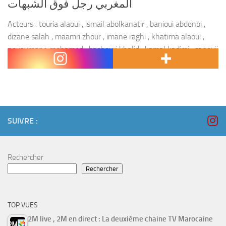
المغربي رجل فوق الشبهات
Acteurs : touria alaoui , ismail abolkanatir , banioui abdenbi ,
dizane salah , maamri zhour , imane raghi , khatima alaoui ,
nouaymane mohamed , bachouri khalid , kamal kadimi , sanouji
abdelouahd...
SUIVRE :
Rechercher
Rechercher
TOP VUES
2M live , 2M en direct : La deuxième chaine TV Marocaine