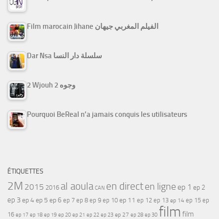
Film marocain Jihane الفيلم المغربي جيهان
Dar Nsa سلسلة دار النسا
2 Wjouh 2 وجوه
Pourquoi BeReal n’a jamais conquis les utilisateurs
ÉTIQUETTES
2M
al aoula
en direct
en ligne
2015
ep 1
ep 2
2016
CAN
ep 3
ep 4
ep 5
ep 6
ep 7
ep 11
ep 8
ep 9
ep 10
ep 12
ep 13
ep 15
ep
ep 14
film
film
16
ep 17
ep 21
ep 27
ep 18
ep 19
ep 20
ep 22
ep 23
ep 28
ep 30