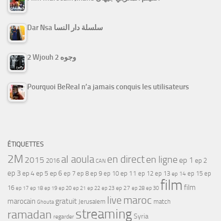
Dar Nsa سلسلة دار النسا
2 Wjouh 2 وجوه
Pourquoi BeReal n’a jamais conquis les utilisateurs
ÉTIQUETTES
2M
al aoula
en direct
en ligne
2015
ep 1
ep 2
2016
CAN
ep 3
ep 4
ep 5
ep 6
ep 7
ep 11
ep 8
ep 9
ep 10
ep 12
ep 13
ep 15
ep
ep 14
film
film
16
ep 17
ep 21
ep 27
ep 18
ep 19
ep 20
ep 22
ep 23
ep 28
ep 30
maroc
live
gratuit
marocain
Jerusalem
match
Ghouta
streaming
ramadan
Syria
regarder