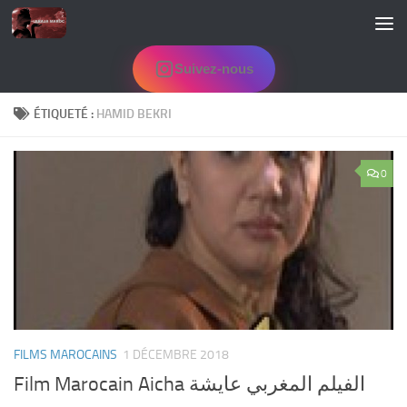
Skip to content
Suivez-nous
ÉTIQUETÉ :
HAMID BEKRI
0
FILMS MAROCAINS
1 DÉCEMBRE 2018
Film Marocain Aicha الفيلم المغربي عايشة