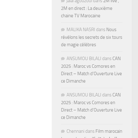
jalal agouzoul
dans
2M live ,
2M en direct : La deuxième
chaine TV Marocaine
MALIKA NASRI
dans
Nous
révélons les secrets de six tours
de magie célèbres
ANSUMOU BILALI
dans
CAN
2025 : Maroc vs Comores en
Direct – Match d’Ouverture Live
ce Dimanche
ANSUMOU BILALI
dans
CAN
2025 : Maroc vs Comores en
Direct – Match d’Ouverture Live
ce Dimanche
Chennani
dans
Film marocain