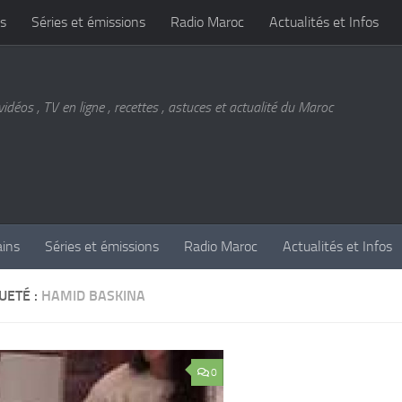
s
Séries et émissions
Radio Maroc
Actualités et Infos
vidéos , TV en ligne , recettes , astuces et actualité du Maroc
ains
Séries et émissions
Radio Maroc
Actualités et Infos
UETÉ :
HAMID BASKINA
0