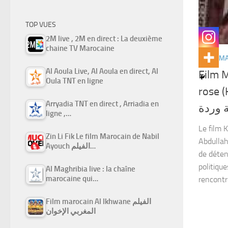
TOP VUES
2M live , 2M en direct : La deuxième
chaine TV Marocaine
FILMS M
Al Aoula Live, Al Aoula en direct, Al
Film M
Oula TNT en ligne
rose (Kis
Arryadia TNT en direct , Arriadia en
 وردة
ligne ,…
Le film K
Zin Li Fik Le film Marocain de Nabil
Abdullah
Ayouch الفيلم…
de déten
politique
Al Maghribia live : la chaîne
marocaine qui…
rencontre
Film marocain Al Ikhwane الفيلم
المغربي الإخوان