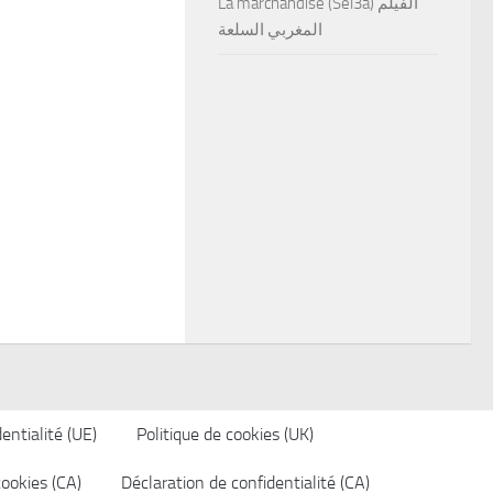
La marchandise (Sel3a) الفيلم
المغربي السلعة
entialité (UE)
Politique de cookies (UK)
cookies (CA)
Déclaration de confidentialité (CA)