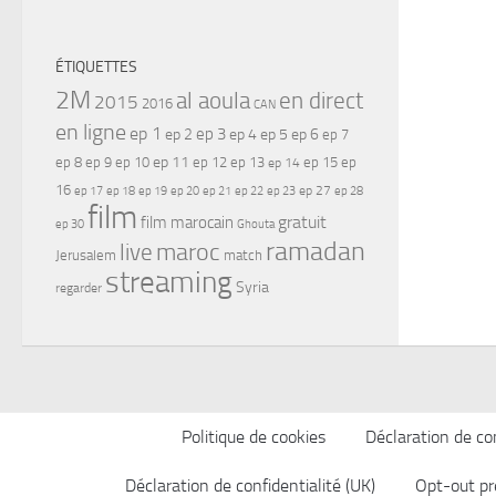
ÉTIQUETTES
2M
al aoula
en direct
2015
2016
CAN
en ligne
ep 1
ep 3
ep 2
ep 4
ep 5
ep 6
ep 7
ep 11
ep 8
ep 9
ep 10
ep 12
ep 13
ep 15
ep
ep 14
16
ep 17
ep 21
ep 27
ep 18
ep 19
ep 20
ep 22
ep 23
ep 28
film
gratuit
film marocain
ep 30
Ghouta
ramadan
maroc
live
Jerusalem
match
streaming
Syria
regarder
Politique de cookies
Déclaration de con
Déclaration de confidentialité (UK)
Opt-out pr