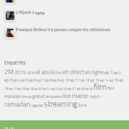
2 Wjouh 2 وجوه
Pourquoi BeReal n’a jamais conquis les utilisateurs
ÉTIQUETTES
2M
al aoula
en direct
en ligne
2015
ep 1
ep 2
2016
CAN
ep 3
ep 4
ep 5
ep 6
ep 7
ep 11
ep 8
ep 9
ep 10
ep 12
ep 13
ep 15
ep
ep 14
film
film
16
ep 17
ep 21
ep 27
ep 18
ep 19
ep 20
ep 22
ep 23
ep 28
ep 30
maroc
live
gratuit
marocain
Jerusalem
match
Ghouta
streaming
ramadan
Syria
regarder
PLUS