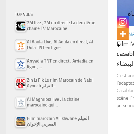
TOP VUES
2M live , 2M en direct : La deuxième
chaine TV Marocaine
FILMS M
Al Aoula Live, Al Aoula en direct, Al
Film 
Oula TNT en ligne
casablanca الدار
Arryadia TNT en direct , Arriadia en
البيضاء
ligne ,…
C’est un
Zin Li Fik Le film Marocain de Nabil
l’adapta
Ayouch الفيلم…
Casablan
scène l’
Al Maghribia live : la chaîne
marocaine qui…
personnes
Film marocain Al Ikhwane الفيلم
المغربي الإخوان