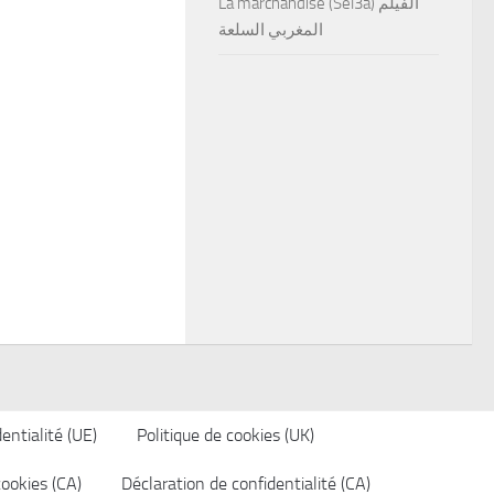
La marchandise (Sel3a) الفيلم
المغربي السلعة
entialité (UE)
Politique de cookies (UK)
cookies (CA)
Déclaration de confidentialité (CA)