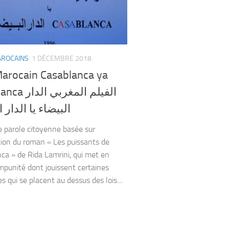
AROCAINS
1 DÉCEMBRE 2018
Marocain Casablanca ya
الفيلم المغربي 
البيضاء يا الدار 
e parole citoyenne basée sur
tion du roman « Les puissants de
ca » de Rida Lamrini, qui met en
impunité dont jouissent certaines
 qui se placent au dessus des lois....