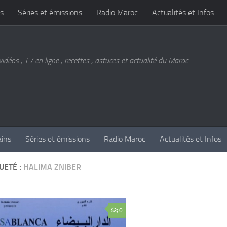
s
Séries et émissions
Radio Maroc
Actualités et Infos
vidéos , TV en ligne , recettes , astuces et actualité du Maroc
ains
Séries et émissions
Radio Maroc
Actualités et Infos
UETÉ :
HALIMA ZNIBER
0