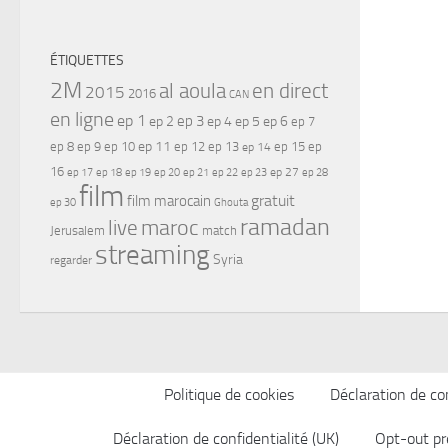
ÉTIQUETTES
2M
al aoula
en direct
2015
2016
CAN
en ligne
ep 1
ep 3
ep 2
ep 4
ep 5
ep 6
ep 7
ep 11
ep 8
ep 9
ep 10
ep 12
ep 13
ep 15
ep
ep 14
16
ep 17
ep 21
ep 27
ep 18
ep 19
ep 20
ep 22
ep 23
ep 28
film
gratuit
film marocain
ep 30
Ghouta
ramadan
maroc
live
Jerusalem
match
streaming
Syria
regarder
Politique de cookies
Déclaration de con
Déclaration de confidentialité (UK)
Opt-out pr