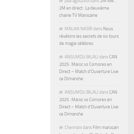
jalal agouzoul
dans
2M live ,
2M en direct : La deuxième
chaine TV Marocaine
MALIKA NASRI
dans
Nous
révélons les secrets de six tours
de magie célèbres
ANSUMOU BILALI
dans
CAN
2025 : Maroc vs Comores en
Direct – Match d’Ouverture Live
ce Dimanche
ANSUMOU BILALI
dans
CAN
2025 : Maroc vs Comores en
Direct – Match d’Ouverture Live
ce Dimanche
Chennani
dans
Film marocain