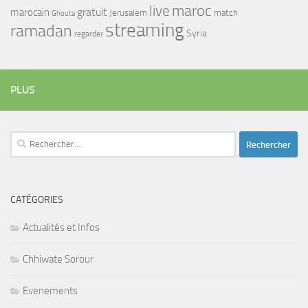
maroc
live
gratuit
marocain
Jerusalem
match
Ghouta
streaming
ramadan
Syria
regarder
PLUS
Rechercher :
CATÉGORIES
Actualités et Infos
Chhiwate Sorour
Evenements