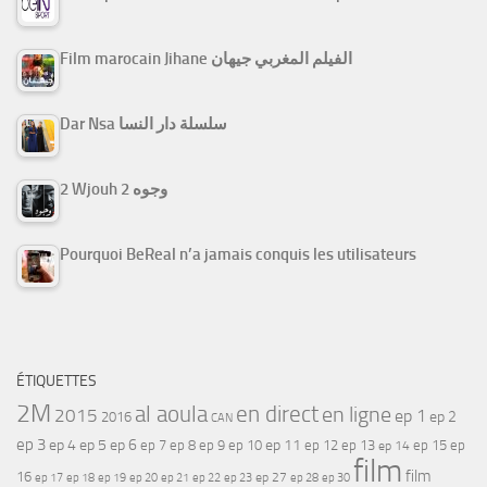
Film marocain Jihane الفيلم المغربي جيهان
Dar Nsa سلسلة دار النسا
2 Wjouh 2 وجوه
Pourquoi BeReal n’a jamais conquis les utilisateurs
ÉTIQUETTES
2M
al aoula
en direct
en ligne
2015
ep 1
ep 2
2016
CAN
ep 3
ep 4
ep 5
ep 6
ep 7
ep 11
ep 8
ep 9
ep 10
ep 12
ep 13
ep 15
ep
ep 14
film
film
16
ep 17
ep 21
ep 27
ep 18
ep 19
ep 20
ep 22
ep 23
ep 28
ep 30