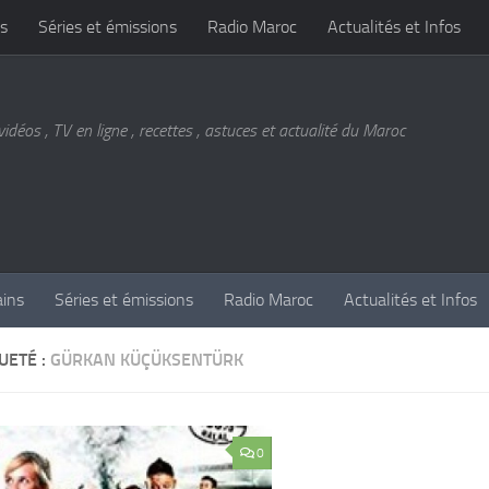
s
Séries et émissions
Radio Maroc
Actualités et Infos
vidéos , TV en ligne , recettes , astuces et actualité du Maroc
ains
Séries et émissions
Radio Maroc
Actualités et Infos
UETÉ :
GÜRKAN KÜÇÜKSENTÜRK
0