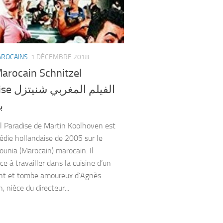
AROCAINS
1 DÉCEMBRE 2018
arocain Schnitzel
الفيلم الم
ب
l Paradise de Martin Koolhoven est
die hollandaise de 2005 sur le
ounia (Marocain) marocain. Il
 à travailler dans la cuisine d’un
nt et tombe amoureux d’Agnès
 nièce du directeur...