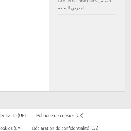
La marchandise (Sel3a) الفيلم
المغربي السلعة
entialité (UE)
Politique de cookies (UK)
cookies (CA)
Déclaration de confidentialité (CA)