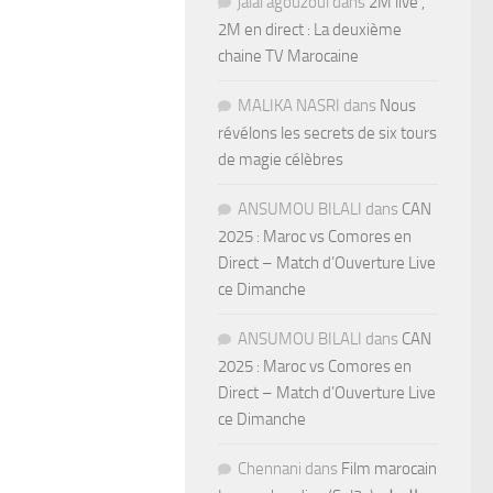
jalal agouzoul
dans
2M live ,
2M en direct : La deuxième
chaine TV Marocaine
MALIKA NASRI
dans
Nous
révélons les secrets de six tours
de magie célèbres
ANSUMOU BILALI
dans
CAN
2025 : Maroc vs Comores en
Direct – Match d’Ouverture Live
ce Dimanche
ANSUMOU BILALI
dans
CAN
2025 : Maroc vs Comores en
Direct – Match d’Ouverture Live
ce Dimanche
Chennani
dans
Film marocain