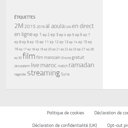
ÉTIQUETTES
2M
al aoula
en direct
2015
2016
CAN
en ligne
ep 1
ep 3
ep 2
ep 4
ep 5
ep 6
ep 7
ep 11
ep 8
ep 9
ep 10
ep 12
ep 13
ep 15
ep
ep 14
16
ep 17
ep 21
ep 27
ep 18
ep 19
ep 20
ep 22
ep 23
ep 28
film
gratuit
film marocain
ep 30
Ghouta
ramadan
maroc
live
Jerusalem
match
streaming
Syria
regarder
Politique de cookies
Déclaration de con
Déclaration de confidentialité (UK)
Opt-out pr