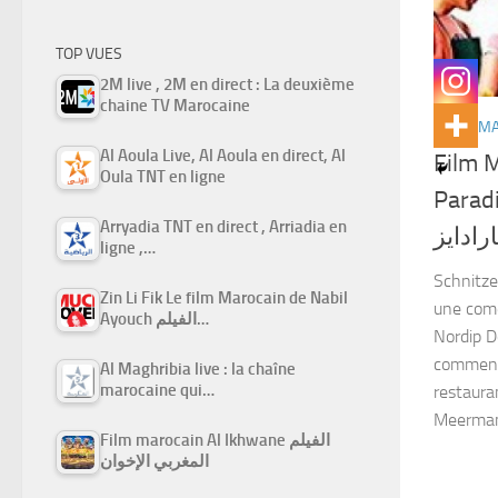
TOP VUES
2M live , 2M en direct : La deuxième
chaine TV Marocaine
FILMS M
Al Aoula Live, Al Aoula en direct, Al
Film M
Oula TNT en ligne
Paradise غربي شنيتزل
Arryadia TNT en direct , Arriadia en
ارادايز
ligne ,…
Schnitze
Zin Li Fik Le film Marocain de Nabil
une comé
Ayouch الفيلم…
Nordip D
commence
Al Maghribia live : la chaîne
marocaine qui…
restaura
Meerman,
Film marocain Al Ikhwane الفيلم
المغربي الإخوان