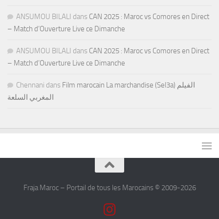
ANSUMOU BILALI
dans
CAN 2025 : Maroc vs Comores en Direct
– Match d’Ouverture Live ce Dimanche
ANSUMOU BILALI
dans
CAN 2025 : Maroc vs Comores en Direct
– Match d’Ouverture Live ce Dimanche
Chennani
dans
Film marocain La marchandise (Sel3a) الفيلم
المغربي السلعة
Fraja Maroc – Portail de tous les Marocains © 2009-2026