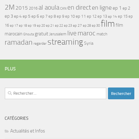
2M
al aoula
en direct
en ligne
2015
ep 1
ep 2
2016
CAN
ep 3
ep 4
ep 5
ep 6
ep 7
ep 11
ep 8
ep 9
ep 10
ep 12
ep 13
ep 15
ep
ep 14
film
film
16
ep 17
ep 21
ep 27
ep 18
ep 19
ep 20
ep 22
ep 23
ep 28
ep 30
maroc
live
gratuit
marocain
Jerusalem
match
Ghouta
streaming
ramadan
Syria
regarder
PLUS
Rechercher :
CATÉGORIES
Actualités et Infos