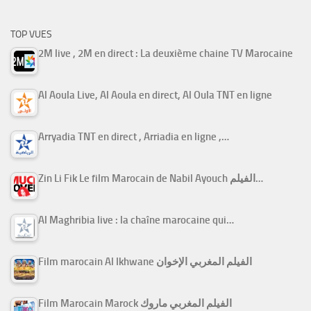
TOP VUES
2M live , 2M en direct : La deuxième chaine TV Marocaine
Al Aoula Live, Al Aoula en direct, Al Oula TNT en ligne
Arryadia TNT en direct , Arriadia en ligne ,…
Zin Li Fik Le film Marocain de Nabil Ayouch الفيلم…
Al Maghribia live : la chaîne marocaine qui…
Film marocain Al Ikhwane الفيلم المغربي الإخوان
Film Marocain Marock الفيلم المغربي ماروك