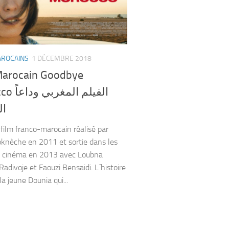
AROCAINS
1 DÉCEMBRE 2018
Marocain Goodbye
الفيلم الم
ال
 film franco-marocain réalisé par
knèche en 2011 et sortie dans les
e cinéma en 2013 avec Loubna
Radivoje et Faouzi Bensaidi. L´histoire
la jeune Dounia qui...