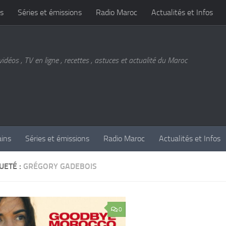
s
Séries et émissions
Radio Maroc
Actualités et Infos
vidéos , TV en ligne , recettes , astuces et actualité du Maroc
ains
Séries et émissions
Radio Maroc
Actualités et Infos
UETÉ :
GRÉGORY GADEBOIS
0