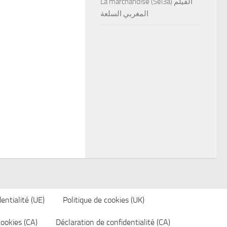
La marchandise (Sel3a) الفيلم
المغربي السلعة
entialité (UE)
Politique de cookies (UK)
cookies (CA)
Déclaration de confidentialité (CA)