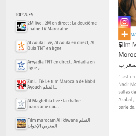
TOP VUES
2M live , 2M en direct : La deuxième
chaine TV Marocaine
FILMS M
Al Aoula Live, Al Aoula en direct, Al
Film 
Oula TNT en ligne
Morocco غربي وداعاً
Arryadia TNT en direct , Arriadia en
مغرب
ligne ,…
C´est un
Zin Li Fik Le film Marocain de Nabil
Nadir Mo
Ayouch الفيلم…
salles d
Azabal , 
Al Maghribia live : la chaîne
marocaine qui…
parle da 
Film marocain Al Ikhwane الفيلم
المغربي الإخوان