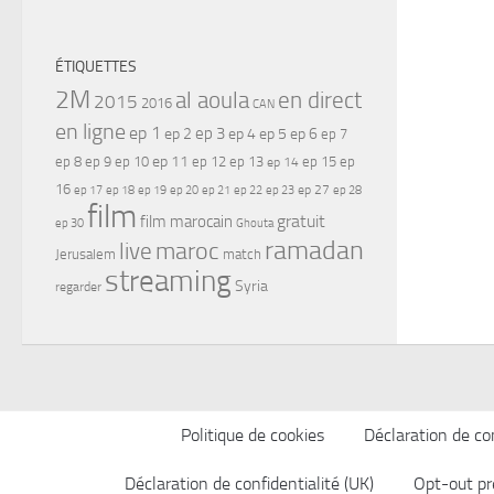
ÉTIQUETTES
2M
al aoula
en direct
2015
2016
CAN
en ligne
ep 1
ep 3
ep 2
ep 4
ep 5
ep 6
ep 7
ep 11
ep 8
ep 9
ep 10
ep 12
ep 13
ep 15
ep
ep 14
16
ep 17
ep 21
ep 27
ep 18
ep 19
ep 20
ep 22
ep 23
ep 28
film
gratuit
film marocain
ep 30
Ghouta
ramadan
maroc
live
Jerusalem
match
streaming
Syria
regarder
Politique de cookies
Déclaration de con
Déclaration de confidentialité (UK)
Opt-out pr