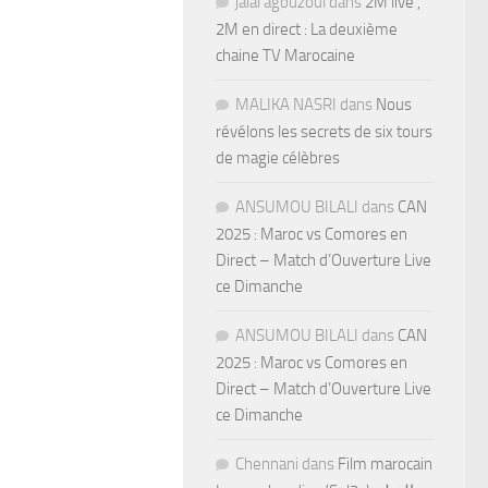
jalal agouzoul
dans
2M live ,
2M en direct : La deuxième
chaine TV Marocaine
MALIKA NASRI
dans
Nous
révélons les secrets de six tours
de magie célèbres
ANSUMOU BILALI
dans
CAN
2025 : Maroc vs Comores en
Direct – Match d’Ouverture Live
ce Dimanche
ANSUMOU BILALI
dans
CAN
2025 : Maroc vs Comores en
Direct – Match d’Ouverture Live
ce Dimanche
Chennani
dans
Film marocain