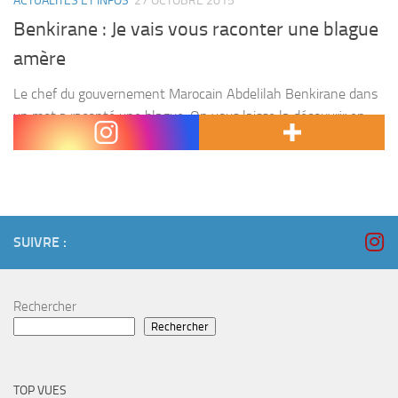
ACTUALITÉS ET INFOS
27 OCTOBRE 2015
Benkirane : Je vais vous raconter une blague
amère
Le chef du gouvernement Marocain Abdelilah Benkirane dans
un mot a raconté une blague. On vous laisse la découvrir en
vidéo 🙂
SUIVRE :
Rechercher
Rechercher
TOP VUES