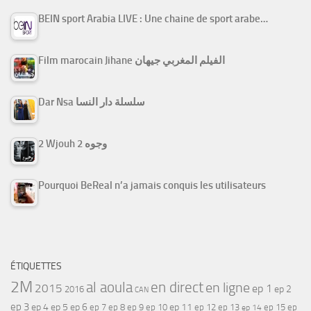
BEIN sport Arabia LIVE : Une chaine de sport arabe…
Film marocain Jihane الفيلم المغربي جيهان
Dar Nsa سلسلة دار النسا
2 Wjouh 2 وجوه
Pourquoi BeReal n’a jamais conquis les utilisateurs
ÉTIQUETTES
2M
al aoula
en direct
en ligne
2015
ep 1
ep 2
2016
CAN
ep 3
ep 4
ep 5
ep 6
ep 7
ep 11
ep 8
ep 9
ep 10
ep 12
ep 13
ep 15
ep
ep 14