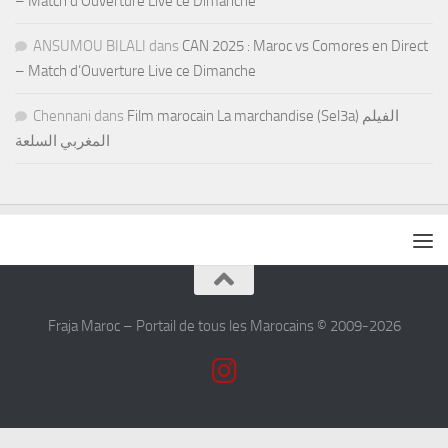
– Match d’Ouverture Live ce Dimanche
ANSUMOU BILALI
dans
CAN 2025 : Maroc vs Comores en Direct
– Match d’Ouverture Live ce Dimanche
Chennani
dans
Film marocain La marchandise (Sel3a) الفيلم
المغربي السلعة
Fraja Maroc – Portail de tous les Marocains © 2009-2026