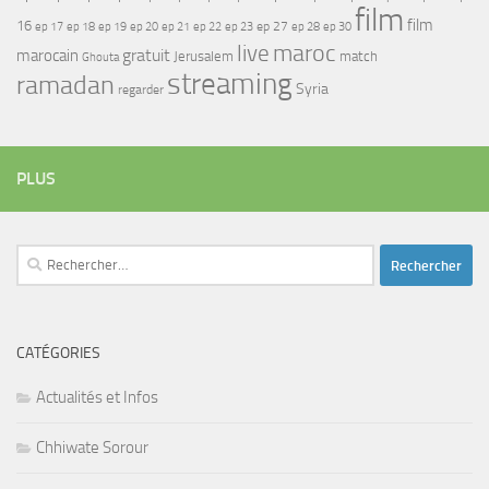
film
film
16
ep 17
ep 21
ep 27
ep 18
ep 19
ep 20
ep 22
ep 23
ep 28
ep 30
maroc
live
gratuit
marocain
Jerusalem
match
Ghouta
streaming
ramadan
Syria
regarder
PLUS
Rechercher :
CATÉGORIES
Actualités et Infos
Chhiwate Sorour