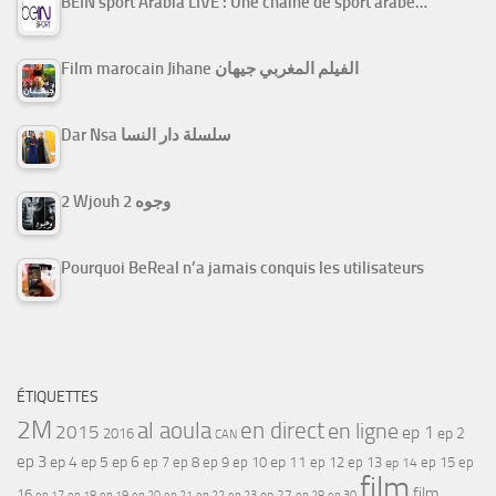
BEIN sport Arabia LIVE : Une chaine de sport arabe…
Film marocain Jihane الفيلم المغربي جيهان
Dar Nsa سلسلة دار النسا
2 Wjouh 2 وجوه
Pourquoi BeReal n’a jamais conquis les utilisateurs
ÉTIQUETTES
2M
al aoula
en direct
en ligne
2015
ep 1
ep 2
2016
CAN
ep 3
ep 4
ep 5
ep 6
ep 7
ep 11
ep 8
ep 9
ep 10
ep 12
ep 13
ep 15
ep
ep 14
film
film
16
ep 17
ep 21
ep 27
ep 18
ep 19
ep 20
ep 22
ep 23
ep 28
ep 30