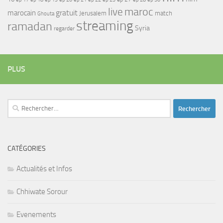
maroc
live
gratuit
marocain
Jerusalem
match
Ghouta
streaming
ramadan
Syria
regarder
PLUS
Rechercher :
CATÉGORIES
Actualités et Infos
Chhiwate Sorour
Evenements