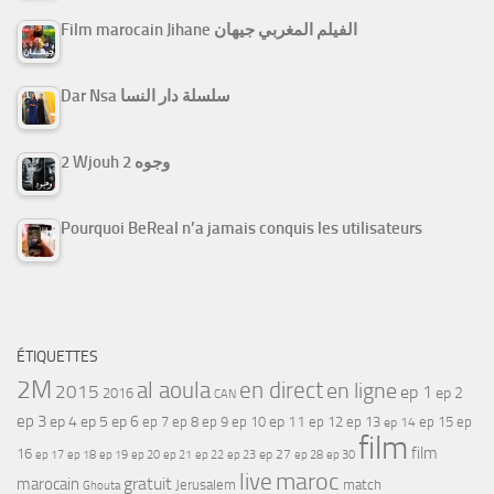
Film marocain Jihane الفيلم المغربي جيهان
Dar Nsa سلسلة دار النسا
2 Wjouh 2 وجوه
Pourquoi BeReal n’a jamais conquis les utilisateurs
ÉTIQUETTES
2M
al aoula
en direct
en ligne
2015
ep 1
ep 2
2016
CAN
ep 3
ep 4
ep 5
ep 6
ep 7
ep 11
ep 8
ep 9
ep 10
ep 12
ep 13
ep 15
ep
ep 14
film
film
16
ep 17
ep 21
ep 27
ep 18
ep 19
ep 20
ep 22
ep 23
ep 28
ep 30
maroc
live
gratuit
marocain
Jerusalem
match
Ghouta