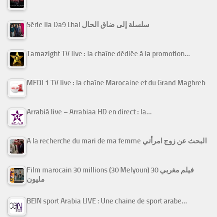
Série Ila Da9 Lhal سلسلة إلى ضاق الحال
Tamazight TV live : la chaîne dédiée à la promotion…
MEDI 1 TV live : la chaîne Marocaine et du Grand Maghreb
Arrabiâ live – Arrabiaa HD en direct : la…
A la recherche du mari de ma femme البحث عن زوج امرأتي
Film marocain 30 millions (30 Melyoun) فيلم مغربي 30
مليون
BEIN sport Arabia LIVE : Une chaine de sport arabe…