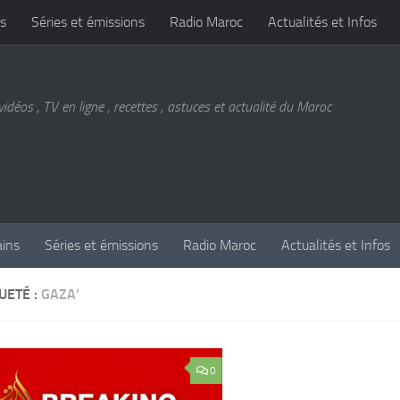
s
Séries et émissions
Radio Maroc
Actualités et Infos
vidéos , TV en ligne , recettes , astuces et actualité du Maroc
ains
Séries et émissions
Radio Maroc
Actualités et Infos
UETÉ :
GAZA’
0