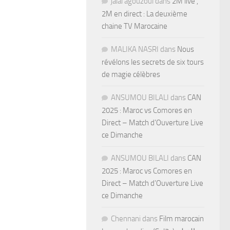
jalal agouzoul
dans
2M live ,
2M en direct : La deuxième
chaine TV Marocaine
MALIKA NASRI
dans
Nous
révélons les secrets de six tours
de magie célèbres
ANSUMOU BILALI
dans
CAN
2025 : Maroc vs Comores en
Direct – Match d’Ouverture Live
ce Dimanche
ANSUMOU BILALI
dans
CAN
2025 : Maroc vs Comores en
Direct – Match d’Ouverture Live
ce Dimanche
Chennani
dans
Film marocain