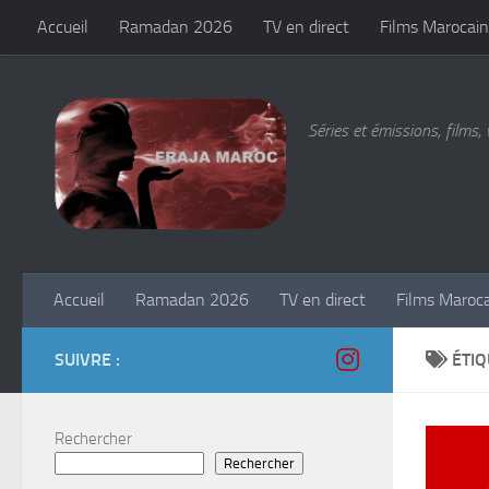
Accueil
Ramadan 2026
TV en direct
Films Marocain
Skip to content
Séries et émissions, films, 
Accueil
Ramadan 2026
TV en direct
Films Maroc
SUIVRE :
ÉTIQ
Rechercher
Rechercher