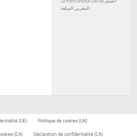
La marchandise (Sel3a) الفيلم
المغربي السلعة
entialité (UE)
Politique de cookies (UK)
cookies (CA)
Déclaration de confidentialité (CA)