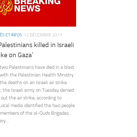
ÉS ET INFOS
12 DÉCEMBRE 2017
alestinians killed in Israeli
rike on Gaza’
 two Palestinians have died in a blast
 with the Palestinian Health Ministry
he deaths on an Israeli air strike.
 the Israeli army on Tuesday denied
d out the air strike, according to
 Local media identified the two people
s members of the al-Quds Brigades,
tary…