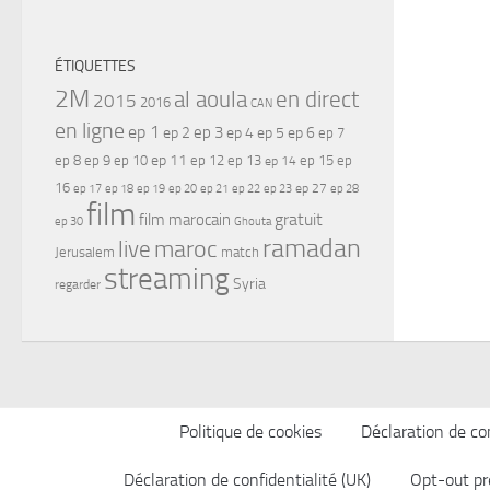
ÉTIQUETTES
2M
al aoula
en direct
2015
2016
CAN
en ligne
ep 1
ep 3
ep 2
ep 4
ep 5
ep 6
ep 7
ep 11
ep 8
ep 9
ep 10
ep 12
ep 13
ep 15
ep
ep 14
16
ep 17
ep 21
ep 27
ep 18
ep 19
ep 20
ep 22
ep 23
ep 28
film
gratuit
film marocain
ep 30
Ghouta
ramadan
maroc
live
Jerusalem
match
streaming
Syria
regarder
Politique de cookies
Déclaration de con
Déclaration de confidentialité (UK)
Opt-out pr