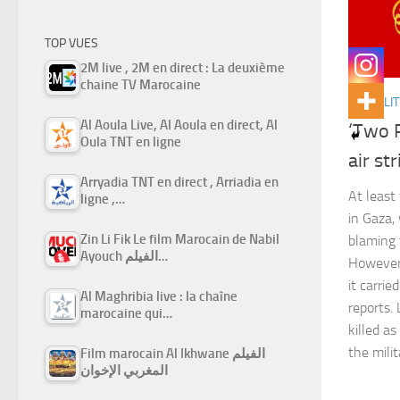
TOP VUES
2M live , 2M en direct : La deuxième
chaine TV Marocaine
ACTUALIT
Al Aoula Live, Al Aoula en direct, Al
‘Two P
Oula TNT en ligne
air st
Arryadia TNT en direct , Arriadia en
At least
ligne ,…
in Gaza,
Zin Li Fik Le film Marocain de Nabil
blaming t
Ayouch الفيلم…
However,
it carrie
Al Maghribia live : la chaîne
reports.
marocaine qui…
killed a
the mili
Film marocain Al Ikhwane الفيلم
المغربي الإخوان