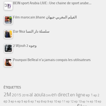
BEIN sport Arabia LIVE : Une chaine de sport arabe…
Film marocain Jihane الفيلم المغربي جيهان
Dar Nsa سلسلة دار النسا
2 Wjouh 2 وجوه
Pourquoi BeReal n’a jamais conquis les utilisateurs
ÉTIQUETTES
2M
al aoula
en direct
en ligne
2015
ep 1
ep 2
2016
CAN
ep 3
ep 4
ep 5
ep 6
ep 7
ep 11
ep 8
ep 9
ep 10
ep 12
ep 13
ep 15
ep
ep 14