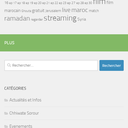
film
film
16
ep 17
ep 21
ep 27
ep 18
ep 19
ep 20
ep 22
ep 23
ep 28
ep 30
maroc
live
gratuit
marocain
Jerusalem
match
Ghouta
streaming
ramadan
Syria
regarder
PLUS
Rechercher :
CATÉGORIES
Actualités et Infos
Chhiwate Sorour
Evenements