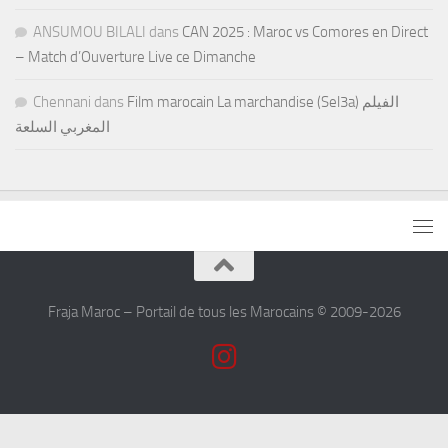
ANSUMOU BILALI
dans
CAN 2025 : Maroc vs Comores en Direct
– Match d’Ouverture Live ce Dimanche
Chennani
dans
Film marocain La marchandise (Sel3a) الفيلم
المغربي السلعة
Fraja Maroc – Portail de tous les Marocains © 2009-2026