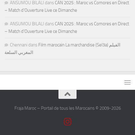
ANSUMOU BILALI
dans
CAN 2025 : Maroc vs Comores en Direct
– Match d’Ouverture Live ce Dimanche
ANSUMOU BILALI
dans
CAN 2025 : Maroc vs Comores en Direct
– Match d’Ouverture Live ce Dimanche
Chennani
dans
Film marocain La marchandise (Sel3a) الفيلم
المغربي السلعة
Fraja Maroc – Portail de tous les Marocains © 2009-2026