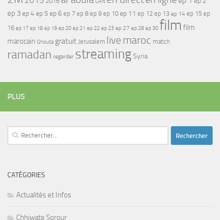
2015
ep 1
ep 2
2016
CAN
ep 3
ep 4
ep 5
ep 6
ep 7
ep 11
ep 8
ep 9
ep 10
ep 12
ep 13
ep 15
ep
ep 14
film
film
16
ep 17
ep 21
ep 27
ep 18
ep 19
ep 20
ep 22
ep 23
ep 28
ep 30
maroc
live
gratuit
marocain
Jerusalem
match
Ghouta
streaming
ramadan
Syria
regarder
PLUS
Rechercher :
CATÉGORIES
Actualités et Infos
Chhiwate Sorour