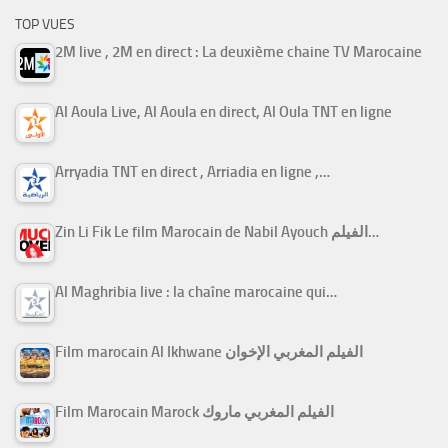
TOP VUES
2M live , 2M en direct : La deuxième chaine TV Marocaine
Al Aoula Live, Al Aoula en direct, Al Oula TNT en ligne
Arryadia TNT en direct , Arriadia en ligne ,…
Zin Li Fik Le film Marocain de Nabil Ayouch الفيلم…
Al Maghribia live : la chaîne marocaine qui…
Film marocain Al Ikhwane الفيلم المغربي الإخوان
Film Marocain Marock الفيلم المغربي ماروك