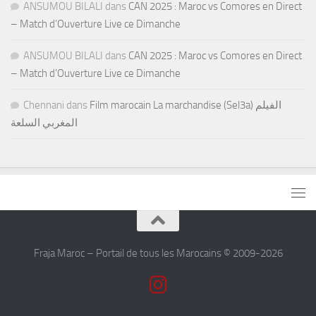
ANSUMOU BILALI
dans
CAN 2025 : Maroc vs Comores en Direct
– Match d’Ouverture Live ce Dimanche
ANSUMOU BILALI
dans
CAN 2025 : Maroc vs Comores en Direct
– Match d’Ouverture Live ce Dimanche
Chennani
dans
Film marocain La marchandise (Sel3a) الفيلم
المغربي السلعة
Fraja Maroc – Portail de tous les Marocains © 2009-2026