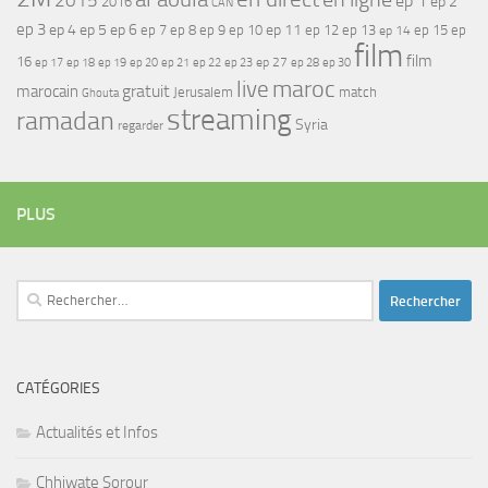
2015
ep 1
ep 2
2016
CAN
ep 3
ep 4
ep 5
ep 6
ep 7
ep 11
ep 8
ep 9
ep 10
ep 12
ep 13
ep 15
ep
ep 14
film
film
16
ep 17
ep 21
ep 27
ep 18
ep 19
ep 20
ep 22
ep 23
ep 28
ep 30
maroc
live
gratuit
marocain
Jerusalem
match
Ghouta
streaming
ramadan
Syria
regarder
PLUS
Rechercher :
CATÉGORIES
Actualités et Infos
Chhiwate Sorour