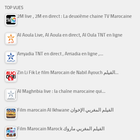
TOP VUES
2M live , 2M en direct : La deuxième chaine TV Marocaine
Al Aoula Live, Al Aoula en direct, Al Oula TNT en ligne
Arryadia TNT en direct , Arriadia en ligne ,…
Zin Li Fik Le film Marocain de Nabil Ayouch الفيلم…
Al Maghribia live : la chaîne marocaine qui…
Film marocain Al Ikhwane الفيلم المغربي الإخوان
Film Marocain Marock الفيلم المغربي ماروك