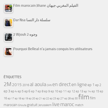
Film marocain Jihane الفيلم المغربي جيهان
Dar Nsa سلسلة دار النسا
2 Wjouh 2 وجوه
Pourquoi BeReal n’a jamais conquis les utilisateurs
ÉTIQUETTES
2M
al aoula
en direct
en ligne
2015
ep 1
ep 2
2016
CAN
ep 3
ep 4
ep 5
ep 6
ep 7
ep 11
ep 8
ep 9
ep 10
ep 12
ep 13
ep 15
ep
ep 14
film
film
16
ep 17
ep 21
ep 27
ep 18
ep 19
ep 20
ep 22
ep 23
ep 28
ep 30
maroc
live
gratuit
marocain
Jerusalem
match
Ghouta