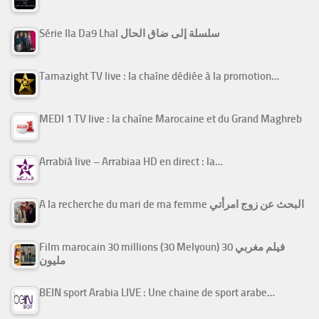
Série Ila Da9 Lhal سلسلة إلى ضاق الحال
Tamazight TV live : la chaîne dédiée à la promotion…
MEDI 1 TV live : la chaîne Marocaine et du Grand Maghreb
Arrabiâ live – Arrabiaa HD en direct : la…
A la recherche du mari de ma femme البحث عن زوج امرأتي
Film marocain 30 millions (30 Melyoun) فيلم مغربي 30
مليون
BEIN sport Arabia LIVE : Une chaine de sport arabe…