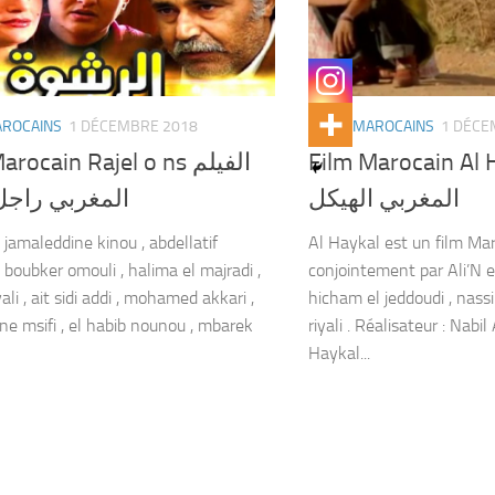
AROCAINS
1 DÉCEMBRE 2018
FILMS MAROCAINS
1 DÉCE
Film Marocain Al Hayka
rocain Rajel o ns الفيلم
المغربي الهيكل
المغربي راج
 jamaleddine kinou , abdellatif
Al Haykal est un film Mar
 boubker omouli , halima el majradi ,
conjointement par Ali’N e
yali , ait sidi addi , mohamed akkari ,
hicham el jeddoudi , nass
ne msifi , el habib nounou , mbarek
riyali . Réalisateur : Nabil
Haykal...