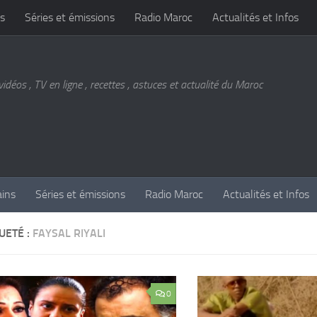
s
Séries et émissions
Radio Maroc
Actualités et Infos
vidéos , TV en ligne , recettes , astuces et actualité du Maroc
ains
Séries et émissions
Radio Maroc
Actualités et Infos
UETÉ :
FAYSAL RIYALI
0