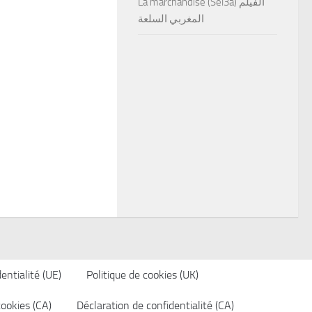
La marchandise (Sel3a) الفيلم
المغربي السلعة
entialité (UE)
Politique de cookies (UK)
cookies (CA)
Déclaration de confidentialité (CA)