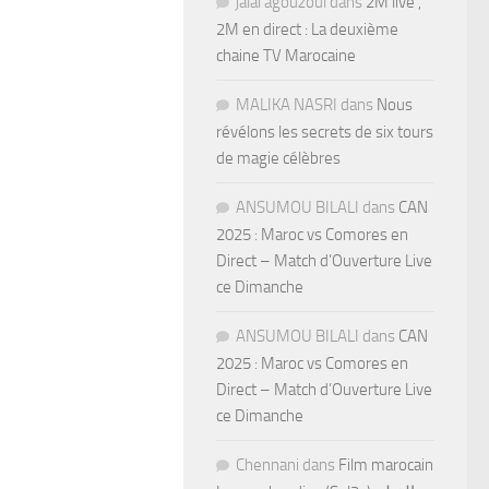
jalal agouzoul
dans
2M live ,
2M en direct : La deuxième
chaine TV Marocaine
MALIKA NASRI
dans
Nous
révélons les secrets de six tours
de magie célèbres
ANSUMOU BILALI
dans
CAN
2025 : Maroc vs Comores en
Direct – Match d’Ouverture Live
ce Dimanche
ANSUMOU BILALI
dans
CAN
2025 : Maroc vs Comores en
Direct – Match d’Ouverture Live
ce Dimanche
Chennani
dans
Film marocain