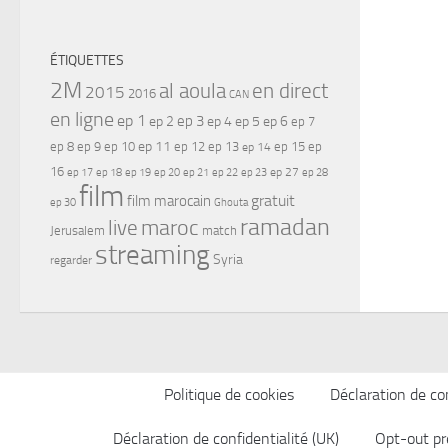
ÉTIQUETTES
2M
al aoula
en direct
2015
2016
CAN
en ligne
ep 1
ep 3
ep 2
ep 4
ep 5
ep 6
ep 7
ep 11
ep 8
ep 9
ep 10
ep 12
ep 13
ep 15
ep
ep 14
16
ep 17
ep 21
ep 27
ep 18
ep 19
ep 20
ep 22
ep 23
ep 28
film
gratuit
film marocain
ep 30
Ghouta
ramadan
maroc
live
Jerusalem
match
streaming
Syria
regarder
Politique de cookies
Déclaration de con
Déclaration de confidentialité (UK)
Opt-out pr