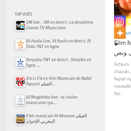
TOP VUES
2M live , 2M en direct : La deuxième
chaine TV Marocaine
FILMS M
Al Aoula Live, Al Aoula en direct, Al
Film Ma
Oula TNT en ligne
ل ونص
Arryadia TNT en direct , Arriadia en
Acteurs :
ligne ,…
chaouki ,
Zin Li Fik Le film Marocain de Nabil
faysal ri
Ayouch الفيلم…
noureddi
lbo...
Al Maghribia live : la chaîne
marocaine qui…
Film marocain Al Ikhwane الفيلم
المغربي الإخوان