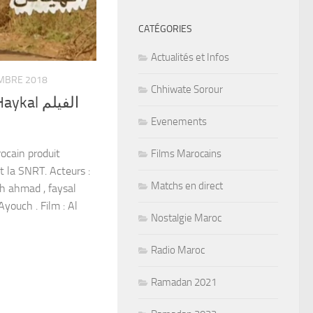
CATÉGORIES
Actualités et Infos
MBRE 2018
Chhiwate Sorour
l الفيلم
Evenements
ocain produit
Films Marocains
t la SNRT. Acteurs :
Matchs en direct
ih ahmad , faysal
 Ayouch . Film : Al
Nostalgie Maroc
Radio Maroc
Ramadan 2021