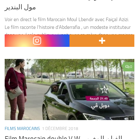
مول البندير
Voir en direct le film Marocain Moul Lbendir avec Faiçal Azizi.
Le film raconte l’histoire d’Abderrafia , un modeste instituteur
dans une école publique vivant avec sa mère dans une maison
partagée avec un...
0
FILMS MAROCAINS
1 DÉCEMBRE 2018
Film Marocain double V W الفيلم المغربي