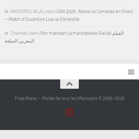
ANSUMOU BILALI
dans
CAN 2025 : Maroc vs Comores en Direct
– Match d’Ouverture Live ce Dimanche
Chennani
dans
Film marocain La marchandise (Sel3a) الفيلم
المغربي السلعة
Fraja Maroc – Portail de tous les Marocains © 2009-2026