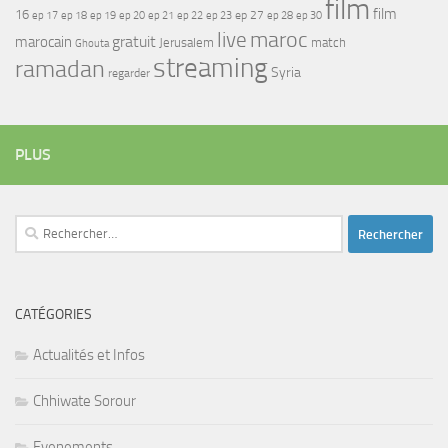
film
film
16
ep 17
ep 21
ep 27
ep 18
ep 19
ep 20
ep 22
ep 23
ep 28
ep 30
maroc
live
gratuit
marocain
Jerusalem
match
Ghouta
streaming
ramadan
Syria
regarder
PLUS
Rechercher :
CATÉGORIES
Actualités et Infos
Chhiwate Sorour
Evenements