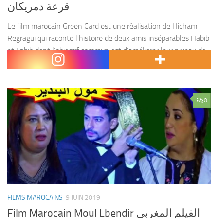
قرعة دمريكان
Le film marocain Green Card est une réalisation de Hicham
Regragui qui raconte l’histoire de deux amis inséparables Habib
et Labib dont l’objectif commun est d’améliorer leur niveau de
vie. Ils ont convenu d’une...
0
FILMS MAROCAINS
9 JUIN 2019
Film Marocain Moul Lbendir الفيلم المغربي