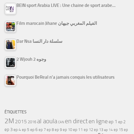
BEIN sport Arabia LIVE : Une chaine de sport arabe…
Film marocain Jihane الفيلم المغربي جيهان
Dar Nsa سلسلة دار النسا
2 Wjouh 2 وجوه
Pourquoi BeReal n’a jamais conquis les utilisateurs
ÉTIQUETTES
2M
al aoula
en direct
en ligne
2015
ep 1
ep 2
2016
CAN
ep 3
ep 4
ep 5
ep 6
ep 7
ep 11
ep 8
ep 9
ep 10
ep 12
ep 13
ep 15
ep
ep 14