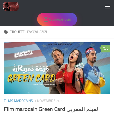
Skip to content
Suivez-nous
ÉTIQUETÉ :
FAYÇAL AZIZI
0
FILMS MAROCAINS
1 NOVEMBRE 2022
Film marocain Green Card الفيلم المغربي