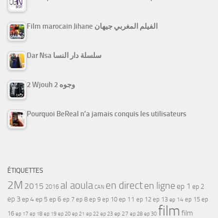
Film marocain Jihane الفيلم المغربي جيهان
Dar Nsa سلسلة دار النسا
2 Wjouh 2 وجوه
Pourquoi BeReal n’a jamais conquis les utilisateurs
ÉTIQUETTES
2M
al aoula
en direct
en ligne
2015
ep 1
ep 2
2016
CAN
ep 3
ep 4
ep 5
ep 6
ep 7
ep 11
ep 8
ep 9
ep 10
ep 12
ep 13
ep 15
ep
ep 14
film
film
16
ep 17
ep 21
ep 27
ep 18
ep 19
ep 20
ep 22
ep 23
ep 28
ep 30