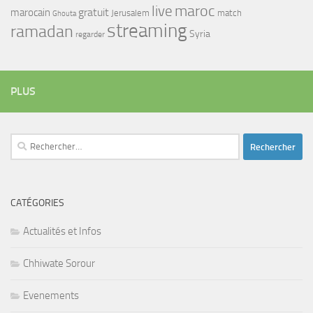
maroc
live
gratuit
marocain
Jerusalem
match
Ghouta
streaming
ramadan
Syria
regarder
PLUS
Rechercher :
CATÉGORIES
Actualités et Infos
Chhiwate Sorour
Evenements