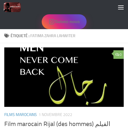
Skip to content
Suivez-nous
ÉTIQUETÉ :
FATIMA ZAHRA LAHWITER
0
FILMS MAROCAINS
1 NOVEMBRE 2022
Film marocain Rijal (des hommes) الفيلم