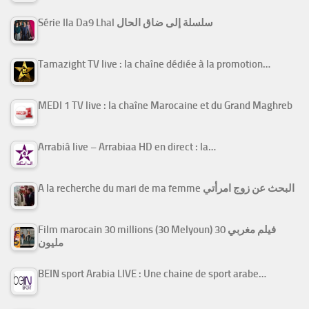
Série Ila Da9 Lhal سلسلة إلى ضاق الحال
Tamazight TV live : la chaîne dédiée à la promotion…
MEDI 1 TV live : la chaîne Marocaine et du Grand Maghreb
Arrabiâ live – Arrabiaa HD en direct : la…
A la recherche du mari de ma femme البحث عن زوج امرأتي
Film marocain 30 millions (30 Melyoun) فيلم مغربي 30
مليون
BEIN sport Arabia LIVE : Une chaine de sport arabe…