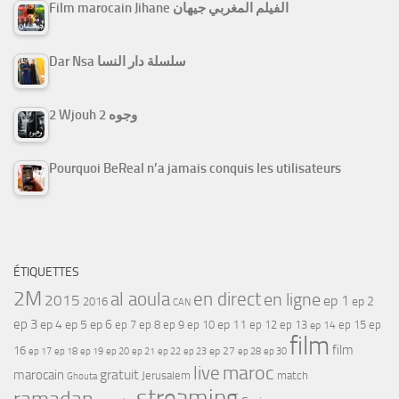
Film marocain Jihane الفيلم المغربي جيهان
Dar Nsa سلسلة دار النسا
2 Wjouh 2 وجوه
Pourquoi BeReal n’a jamais conquis les utilisateurs
ÉTIQUETTES
2M
al aoula
en direct
en ligne
2015
ep 1
ep 2
2016
CAN
ep 3
ep 4
ep 5
ep 6
ep 7
ep 11
ep 8
ep 9
ep 10
ep 12
ep 13
ep 15
ep
ep 14
film
film
16
ep 17
ep 21
ep 27
ep 18
ep 19
ep 20
ep 22
ep 23
ep 28
ep 30
maroc
live
gratuit
marocain
Jerusalem
match
Ghouta
streaming
ramadan