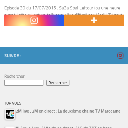
Episode 30 du 17/07/2015 : Sa3a 9bal Leftour (ou une heure
avant Laftour ) est un talk show live diffusé par Medi1 TV tout
au long du mois de Ramadan . Sa3a 9bel Leftour...
SUIVRE :
Rechercher
Rechercher
TOP VUES
2M live , 2M en direct : La deuxième chaine TV Marocaine