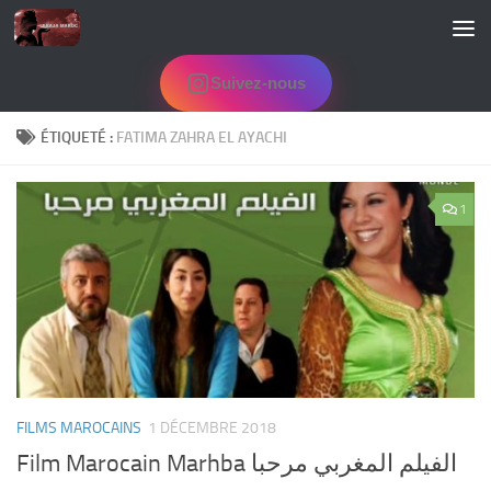
Skip to content
Suivez-nous
ÉTIQUETÉ :
FATIMA ZAHRA EL AYACHI
1
FILMS MAROCAINS
1 DÉCEMBRE 2018
Film Marocain Marhba الفيلم المغربي مرحبا