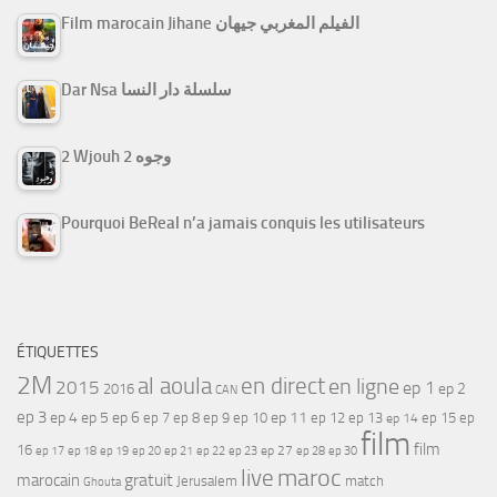
Film marocain Jihane الفيلم المغربي جيهان
Dar Nsa سلسلة دار النسا
2 Wjouh 2 وجوه
Pourquoi BeReal n’a jamais conquis les utilisateurs
ÉTIQUETTES
2M
al aoula
en direct
en ligne
2015
ep 1
ep 2
2016
CAN
ep 3
ep 4
ep 5
ep 6
ep 7
ep 11
ep 8
ep 9
ep 10
ep 12
ep 13
ep 15
ep
ep 14
film
film
16
ep 17
ep 21
ep 27
ep 18
ep 19
ep 20
ep 22
ep 23
ep 28
ep 30
maroc
live
gratuit
marocain
Jerusalem
match
Ghouta