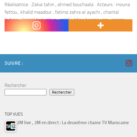
Réalisatrice : Zakia tahiri , ahmed bouchaala . Acteurs : mouna
fettou , khalid maadour , fatima zahra el ayachi , chantal
ladesou, kamal benyahya , salaheddine benmoussa , naima
ilyas , fahd benchemsi...
SUIVRE :
Rechercher
Rechercher
TOP VUES
2M live , 2M en direct : La deuxième chaine TV Marocaine