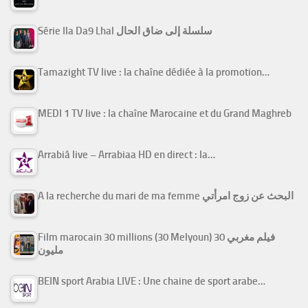
Série Ila Da9 Lhal سلسلة إلى ضاق الحال
Tamazight TV live : la chaîne dédiée à la promotion…
MEDI 1 TV live : la chaîne Marocaine et du Grand Maghreb
Arrabiâ live – Arrabiaa HD en direct : la…
A la recherche du mari de ma femme البحث عن زوج امرأتي
Film marocain 30 millions (30 Melyoun) فيلم مغربي 30
مليون
BEIN sport Arabia LIVE : Une chaine de sport arabe…