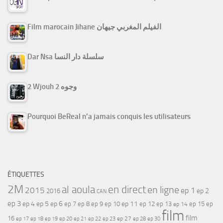
Film marocain Jihane الفيلم المغربي جيهان
Dar Nsa سلسلة دار النسا
2 Wjouh 2 وجوه
Pourquoi BeReal n’a jamais conquis les utilisateurs
ÉTIQUETTES
2M
al aoula
en direct
en ligne
2015
ep 1
ep 2
2016
CAN
ep 3
ep 4
ep 5
ep 6
ep 7
ep 11
ep 8
ep 9
ep 10
ep 12
ep 13
ep 15
ep
ep 14
film
film
16
ep 17
ep 21
ep 27
ep 18
ep 19
ep 20
ep 22
ep 23
ep 28
ep 30