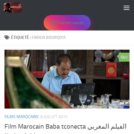
Skip to content
Suivez-nous
ÉTIQUETÉ :
FARIDA BOURQIYA
0
FILMS MAROCAINS
8 JUILLET 2015
Film Marocain Baba tconecta الفيلم المغربي