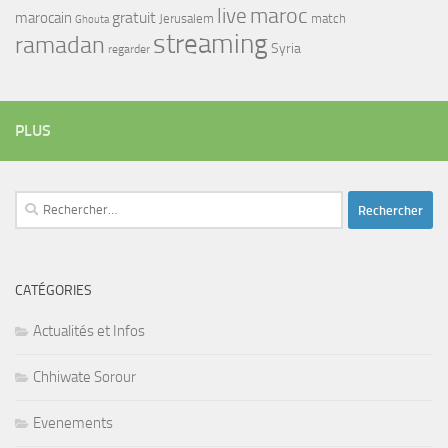
maroc
live
gratuit
marocain
Jerusalem
match
Ghouta
streaming
ramadan
Syria
regarder
PLUS
Rechercher :
CATÉGORIES
Actualités et Infos
Chhiwate Sorour
Evenements