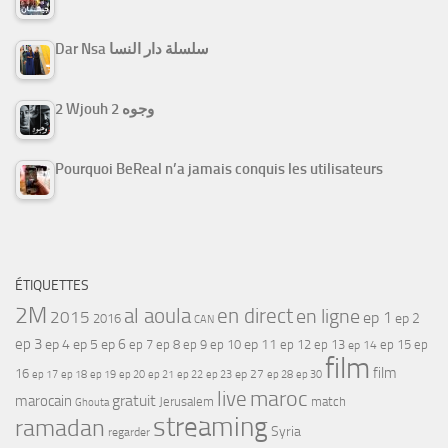
Dar Nsa سلسلة دار النسا
2 Wjouh 2 وجوه
Pourquoi BeReal n’a jamais conquis les utilisateurs
ÉTIQUETTES
2M
al aoula
en direct
en ligne
2015
ep 1
ep 2
2016
CAN
ep 3
ep 4
ep 5
ep 6
ep 7
ep 11
ep 8
ep 9
ep 10
ep 12
ep 13
ep 15
ep
ep 14
film
film
16
ep 17
ep 21
ep 27
ep 18
ep 19
ep 20
ep 22
ep 23
ep 28
ep 30
maroc
live
gratuit
marocain
Jerusalem
match
Ghouta
streaming
ramadan
Syria
regarder