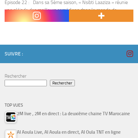
Épisode 22 : Dans sa 5ème saison, « Nsibti Laaziza » réunie
une pléiade des meilleurs comédiens dans le monde de
l’humour et de la fantaisie. 50 minutes de rire et de blagues...
SUIVRE :
Rechercher
Rechercher
TOP VUES
2M live , 2M en direct : La deuxième chaine TV Marocaine
Al Aoula Live, Al Aoula en direct, Al Oula TNT en ligne