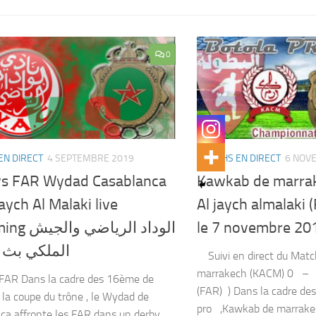
0
EN DIRECT
4 SEPTEMBRE 2019
MATCHS EN DIRECT
6 NOV
s FAR Wydad Casablanca
Kawkab de marra
Jaych Al Malaki live
Al jaych almalaki 
الوداد الرياض
le 7 novembre 20
الملكي بث 
Suivi en direct du Matc
marrakech (KACM) 0 – 0
FAR Dans la cadre des 16ème de
(FAR) ) Dans la cadre de
e la coupe du trône , le Wydad de
pro ,Kawkab de marrakec
ca affronte les FAR dans un derby