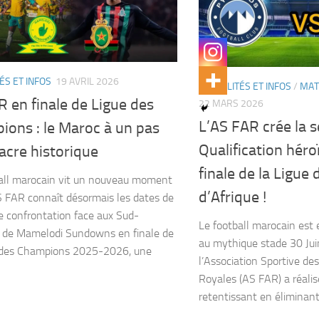
ÉS ET INFOS
19 AVRIL 2026
ACTUALITÉS ET INFOS
/
MAT
 en finale de Ligue des
22 MARS 2026
L’AS FAR crée la s
ions : le Maroc à un pas
Qualification hér
acre historique
finale de la Ligu
all marocain vit un nouveau moment
d’Afrique !
AS FAR connaît désormais les dates de
e confrontation face aux Sud-
Le football marocain est e
s de Mamelodi Sundowns en finale de
au mythique stade 30 Juin
e des Champions 2025-2026, une
l’Association Sportive d
Royales (AS FAR) a réalis
retentissant en éliminant