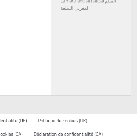
La marchandise (Sel3a) الفيلم
المغربي السلعة
entialité (UE)
Politique de cookies (UK)
cookies (CA)
Déclaration de confidentialité (CA)