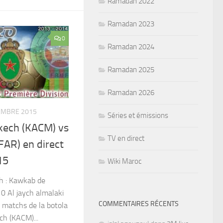
Ramadan 2022
Ramadan 2023
0
Ramadan 2024
Ramadan 2025
Ramadan 2026
EMBRE 2015
Séries et émissions
kech (KACM) vs
TV en direct
(FAR) en direct
15
Wiki Maroc
h : Kawkab de
 Al jaych almalaki
COMMENTAIRES RÉCENTS
s matchs de la botola
h (KACM)...