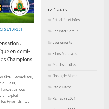
CATÉGORIES
Actualités et Infos
CHS EN DIRECT
Chhiwate Sorour
Evenements
ensation :
oïque en demi-
Films Marocains
e des Champions
Matchs en direct
Nostalgie Maroc
n fête ! Samedi soir,
 du Caire,
Radio Maroc
es Forces Armées
é un exploit
Ramadan 2021
 les Pyramids FC...