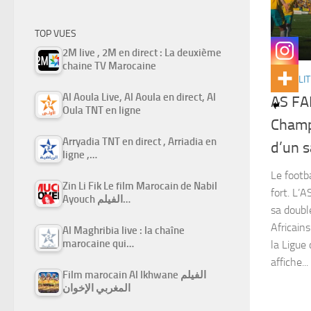
TOP VUES
2M live , 2M en direct : La deuxième
chaine TV Marocaine
ACTUALIT
Al Aoula Live, Al Aoula en direct, Al
AS FAR
Oula TNT en ligne
Champ
Arryadia TNT en direct , Arriadia en
d’un s
ligne ,…
Le footb
Zin Li Fik Le film Marocain de Nabil
fort. L’
Ayouch الفيلم…
sa doubl
Africain
Al Maghribia live : la chaîne
marocaine qui…
la Ligu
affiche...
Film marocain Al Ikhwane الفيلم
المغربي الإخوان