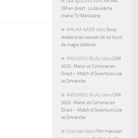
jalal agouzoul
dans
2M live ,
2M en direct : La deuxième
chaine TV Marocaine
MALIKA NASRI
dans
Nous
révélons les secrets de six tours
de magie célèbres
ANSUMOU BILALI
dans
CAN
2025 : Maroc vs Comores en
Direct – Match d’Ouverture Live
ce Dimanche
ANSUMOU BILALI
dans
CAN
2025 : Maroc vs Comores en
Direct – Match d’Ouverture Live
ce Dimanche
Chennani
dans
Film marocain