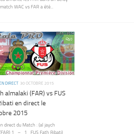
 match WAC vs FAR a été...
0
EN DIRECT
30 OCTOBRE 2015
ch almalaki (FAR) vs FUS
ibati en direct le
obre 2015
 direct du Match : (al jaych
i(FAR) 1 – 1 FUS Fath Ribati)