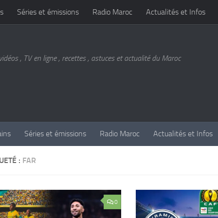
s
Séries et émissions
Radio Maroc
Actualités et Infos
vidéos , TV en ligne , recettes , astuces et actualité du Maroc
ains
Séries et émissions
Radio Maroc
Actualités et Infos
UETÉ :
FAR
0