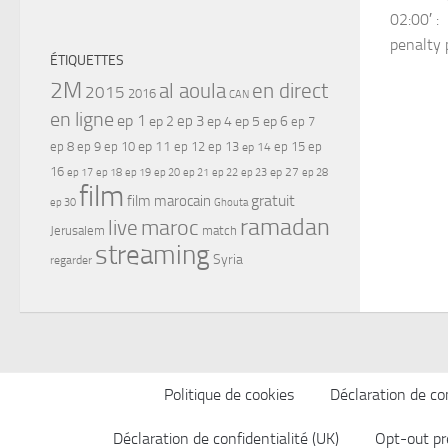
02:00′ :
penalty p
ÉTIQUETTES
2M
al aoula
en direct
2015
2016
CAN
en ligne
ep 1
ep 3
ep 2
ep 4
ep 5
ep 6
ep 7
ep 11
ep 8
ep 9
ep 10
ep 12
ep 13
ep 15
ep
ep 14
16
ep 17
ep 21
ep 27
ep 18
ep 19
ep 20
ep 22
ep 23
ep 28
film
gratuit
film marocain
ep 30
Ghouta
ramadan
maroc
live
Jerusalem
match
streaming
Syria
regarder
Politique de cookies
Déclaration de con
Déclaration de confidentialité (UK)
Opt-out pr