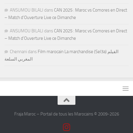
ANSUMOU BILALI
dans
CAN 2025 : Maroc vs Comores en Direct
– Match d’Ouverture Live ce Dimanche
ANSUMOU BILALI
dans
CAN 2025 : Maroc vs Comores en Direct
– Match d’Ouverture Live ce Dimanche
Chennani
dans
Film marocain La marchandise (Sel3a) الفيلم
المغربي السلعة
Fraja Maroc – Portail de tous les Marocains © 2009-2026