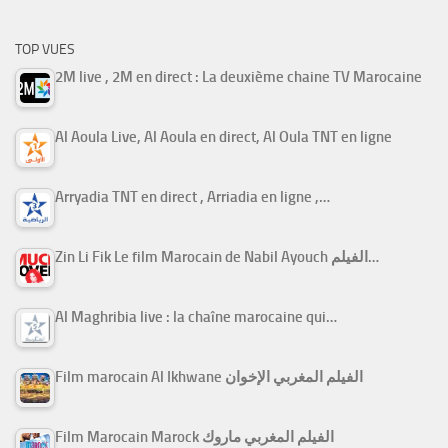
TOP VUES
2M live , 2M en direct : La deuxième chaine TV Marocaine
Al Aoula Live, Al Aoula en direct, Al Oula TNT en ligne
Arryadia TNT en direct , Arriadia en ligne ,…
Zin Li Fik Le film Marocain de Nabil Ayouch الفيلم…
Al Maghribia live : la chaîne marocaine qui…
Film marocain Al Ikhwane الفيلم المغربي الإخوان
Film Marocain Marock الفيلم المغربي ماروك