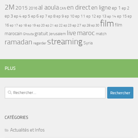
2M
al aoula
en direct
en ligne
2015
ep 1
ep 2
2016
CAN
ep 3
ep 4
ep 5
ep 6
ep 7
ep 11
ep 8
ep 9
ep 10
ep 12
ep 13
ep 15
ep
ep 14
film
film
16
ep 17
ep 21
ep 27
ep 18
ep 19
ep 20
ep 22
ep 23
ep 28
ep 30
maroc
live
gratuit
marocain
Jerusalem
match
Ghouta
streaming
ramadan
Syria
regarder
PLUS
Rechercher :
CATÉGORIES
Actualités et Infos