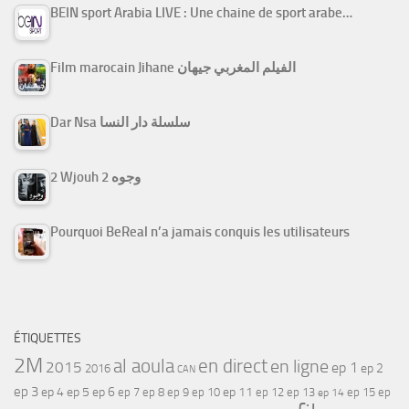
BEIN sport Arabia LIVE : Une chaine de sport arabe…
Film marocain Jihane الفيلم المغربي جيهان
Dar Nsa سلسلة دار النسا
2 Wjouh 2 وجوه
Pourquoi BeReal n’a jamais conquis les utilisateurs
ÉTIQUETTES
2M
al aoula
en direct
en ligne
2015
ep 1
ep 2
2016
CAN
ep 3
ep 4
ep 5
ep 6
ep 7
ep 11
ep 8
ep 9
ep 10
ep 12
ep 13
ep 15
ep
ep 14