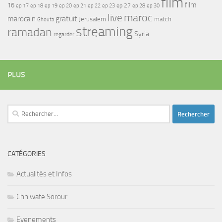
film
film
16
ep 17
ep 21
ep 27
ep 18
ep 19
ep 20
ep 22
ep 23
ep 28
ep 30
maroc
live
gratuit
marocain
Jerusalem
match
Ghouta
streaming
ramadan
Syria
regarder
PLUS
Rechercher :
CATÉGORIES
Actualités et Infos
Chhiwate Sorour
Evenements