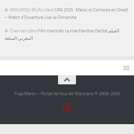
ANSUMOU BILALI
dans
CAN 2025 : Maroc vs Comores en Direct
– Match d’Ouverture Live ce Dimanche
Chennani
dans
Film marocain La marchandise (Sel3a) الفيلم
المغربي السلعة
Fraja Maroc – Portail de tous les Marocains © 2009-2026