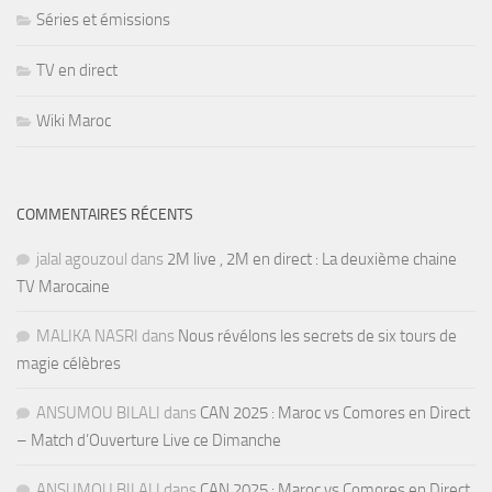
Séries et émissions
TV en direct
Wiki Maroc
COMMENTAIRES RÉCENTS
jalal agouzoul
dans
2M live , 2M en direct : La deuxième chaine
TV Marocaine
MALIKA NASRI
dans
Nous révélons les secrets de six tours de
magie célèbres
ANSUMOU BILALI
dans
CAN 2025 : Maroc vs Comores en Direct
– Match d’Ouverture Live ce Dimanche
ANSUMOU BILALI
dans
CAN 2025 : Maroc vs Comores en Direct