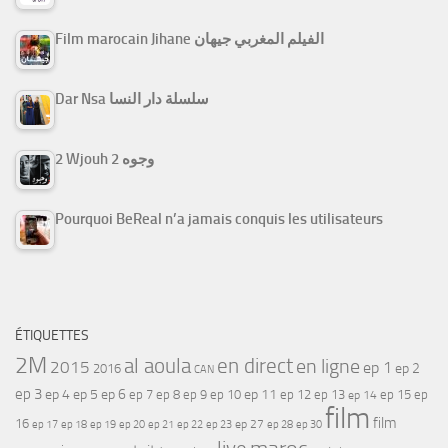
Film marocain Jihane الفيلم المغربي جيهان
Dar Nsa سلسلة دار النسا
2 Wjouh 2 وجوه
Pourquoi BeReal n’a jamais conquis les utilisateurs
ÉTIQUETTES
2M
al aoula
en direct
en ligne
2015
ep 1
ep 2
2016
CAN
ep 3
ep 4
ep 5
ep 6
ep 7
ep 11
ep 8
ep 9
ep 10
ep 12
ep 13
ep 15
ep
ep 14
film
film
16
ep 17
ep 21
ep 27
ep 18
ep 19
ep 20
ep 22
ep 23
ep 28
ep 30