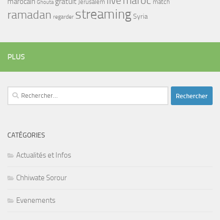
maroc
live
gratuit
marocain
Jerusalem
match
Ghouta
streaming
ramadan
Syria
regarder
PLUS
Rechercher :
CATÉGORIES
Actualités et Infos
Chhiwate Sorour
Evenements